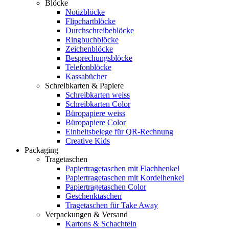
Blöcke
Notizblöcke
Flipchartblöcke
Durchschreibeblöcke
Ringbuchblöcke
Zeichenblöcke
Besprechungsblöcke
Telefonblöcke
Kassabücher
Schreibkarten & Papiere
Schreibkarten weiss
Schreibkarten Color
Büropapiere weiss
Büropapiere Color
Einheitsbelege für QR-Rechnung
Creative Kids
Packaging
Tragetaschen
Papiertragetaschen mit Flachhenkel
Papiertragetaschen mit Kordelhenkel
Papiertragetaschen Color
Geschenktaschen
Tragetaschen für Take Away
Verpackungen & Versand
Kartons & Schachteln