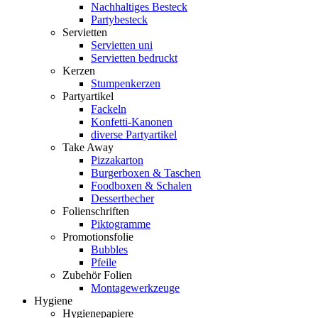
Nachhaltiges Besteck
Partybesteck
Servietten
Servietten uni
Servietten bedruckt
Kerzen
Stumpenkerzen
Partyartikel
Fackeln
Konfetti-Kanonen
diverse Partyartikel
Take Away
Pizzakarton
Burgerboxen & Taschen
Foodboxen & Schalen
Dessertbecher
Folienschriften
Piktogramme
Promotionsfolie
Bubbles
Pfeile
Zubehör Folien
Montagewerkzeuge
Hygiene
Hygienepapiere