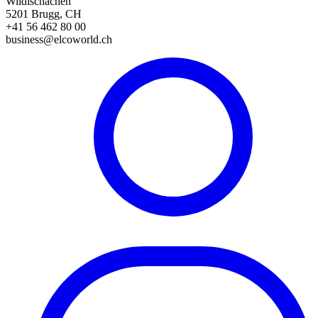
Wildischachen
5201 Brugg, CH
+41 56 462 80 00
business@elcoworld.ch