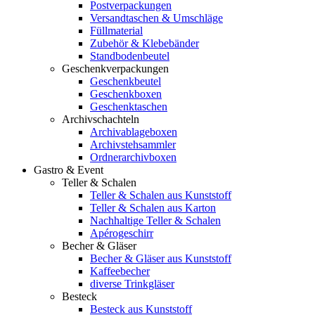
Postverpackungen
Versandtaschen & Umschläge
Füllmaterial
Zubehör & Klebebänder
Standbodenbeutel
Geschenkverpackungen
Geschenkbeutel
Geschenkboxen
Geschenktaschen
Archivschachteln
Archivablageboxen
Archivstehsammler
Ordnerarchivboxen
Gastro & Event
Teller & Schalen
Teller & Schalen aus Kunststoff
Teller & Schalen aus Karton
Nachhaltige Teller & Schalen
Apérogeschirr
Becher & Gläser
Becher & Gläser aus Kunststoff
Kaffeebecher
diverse Trinkgläser
Besteck
Besteck aus Kunststoff