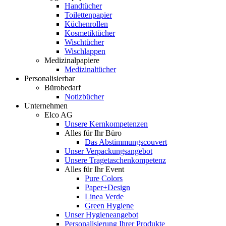
Handtücher
Toilettenpapier
Küchenrollen
Kosmetiktücher
Wischtücher
Wischlappen
Medizinalpapiere
Medizinaltücher
Personalisierbar
Bürobedarf
Notizbücher
Unternehmen
Elco AG
Unsere Kernkompetenzen
Alles für Ihr Büro
Das Abstimmungscouvert
Unser Verpackungsangebot
Unsere Tragetaschenkompetenz
Alles für Ihr Event
Pure Colors
Paper+Design
Linea Verde
Green Hygiene
Unser Hygieneangebot
Personalisierung Ihrer Produkte