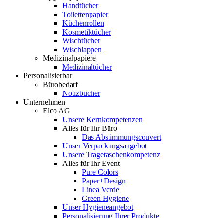
Handtücher
Toilettenpapier
Küchenrollen
Kosmetiktücher
Wischtücher
Wischlappen
Medizinalpapiere
Medizinaltücher
Personalisierbar
Bürobedarf
Notizbücher
Unternehmen
Elco AG
Unsere Kernkompetenzen
Alles für Ihr Büro
Das Abstimmungscouvert
Unser Verpackungsangebot
Unsere Tragetaschenkompetenz
Alles für Ihr Event
Pure Colors
Paper+Design
Linea Verde
Green Hygiene
Unser Hygieneangebot
Personalisierung Ihrer Produkte