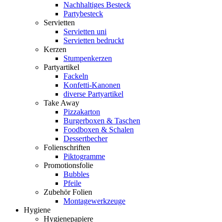
Nachhaltiges Besteck
Partybesteck
Servietten
Servietten uni
Servietten bedruckt
Kerzen
Stumpenkerzen
Partyartikel
Fackeln
Konfetti-Kanonen
diverse Partyartikel
Take Away
Pizzakarton
Burgerboxen & Taschen
Foodboxen & Schalen
Dessertbecher
Folienschriften
Piktogramme
Promotionsfolie
Bubbles
Pfeile
Zubehör Folien
Montagewerkzeuge
Hygiene
Hygienepapiere