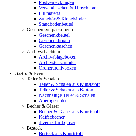
Postverpackungen
Versandtaschen & Umschläge
Füllmaterial
Zubehör & Klebebänder
Standbodenbeutel
Geschenkverpackungen
Geschenkbeutel
Geschenkboxen
Geschenktaschen
Archivschachteln
Archivablageboxen
Archivstehsammler
Ordnerarchivboxen
Gastro & Event
Teller & Schalen
Teller & Schalen aus Kunststoff
Teller & Schalen aus Karton
Nachhaltige Teller & Schalen
Apérogeschirr
Becher & Gläser
Becher & Gläser aus Kunststoff
Kaffeebecher
diverse Trinkgläser
Besteck
Besteck aus Kunststoff