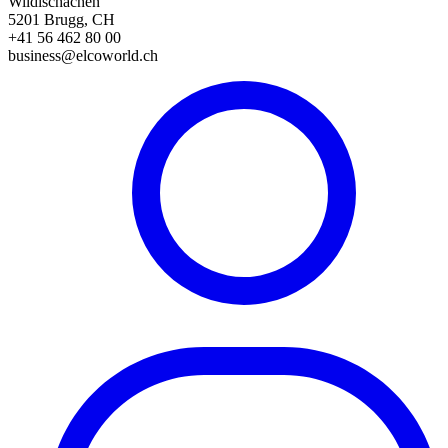
Wildischachen
5201 Brugg, CH
+41 56 462 80 00
business@elcoworld.ch