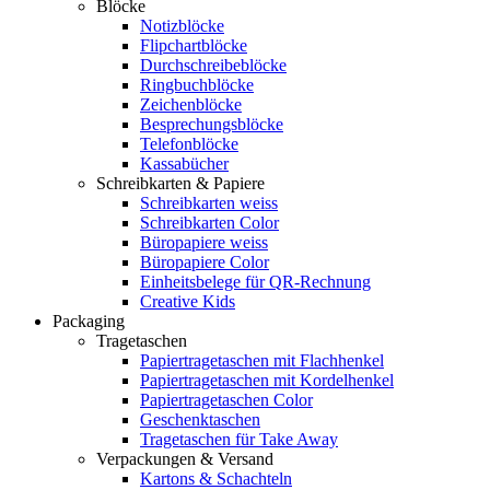
Blöcke
Notizblöcke
Flipchartblöcke
Durchschreibeblöcke
Ringbuchblöcke
Zeichenblöcke
Besprechungsblöcke
Telefonblöcke
Kassabücher
Schreibkarten & Papiere
Schreibkarten weiss
Schreibkarten Color
Büropapiere weiss
Büropapiere Color
Einheitsbelege für QR-Rechnung
Creative Kids
Packaging
Tragetaschen
Papiertragetaschen mit Flachhenkel
Papiertragetaschen mit Kordelhenkel
Papiertragetaschen Color
Geschenktaschen
Tragetaschen für Take Away
Verpackungen & Versand
Kartons & Schachteln