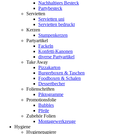
Nachhaltiges Besteck
Partybesteck
Servietten
Servietten uni
Servietten bedruckt
Kerzen
Stumpenkerzen
Partyartikel
Fackeln
Konfetti-Kanonen
diverse Partyartikel
Take Away
Pizzakarton
Burgerboxen & Taschen
Foodboxen & Schalen
Dessertbecher
Folienschriften
Piktogramme
Promotionsfolie
Bubbles
Pfeile
Zubehör Folien
Montagewerkzeuge
Hygiene
Hygienepapiere