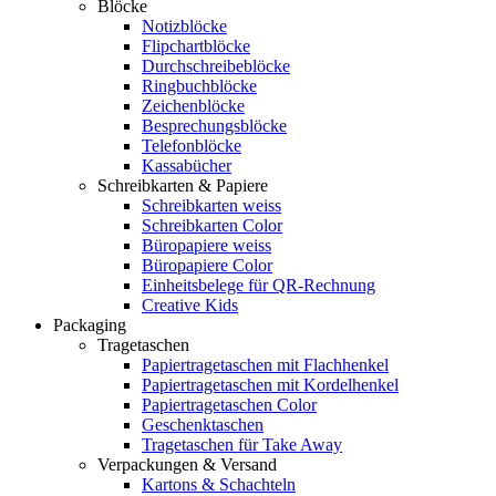
Blöcke
Notizblöcke
Flipchartblöcke
Durchschreibeblöcke
Ringbuchblöcke
Zeichenblöcke
Besprechungsblöcke
Telefonblöcke
Kassabücher
Schreibkarten & Papiere
Schreibkarten weiss
Schreibkarten Color
Büropapiere weiss
Büropapiere Color
Einheitsbelege für QR-Rechnung
Creative Kids
Packaging
Tragetaschen
Papiertragetaschen mit Flachhenkel
Papiertragetaschen mit Kordelhenkel
Papiertragetaschen Color
Geschenktaschen
Tragetaschen für Take Away
Verpackungen & Versand
Kartons & Schachteln