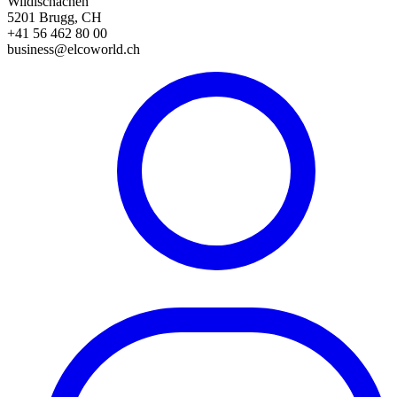
Wildischachen
5201 Brugg, CH
+41 56 462 80 00
business@elcoworld.ch