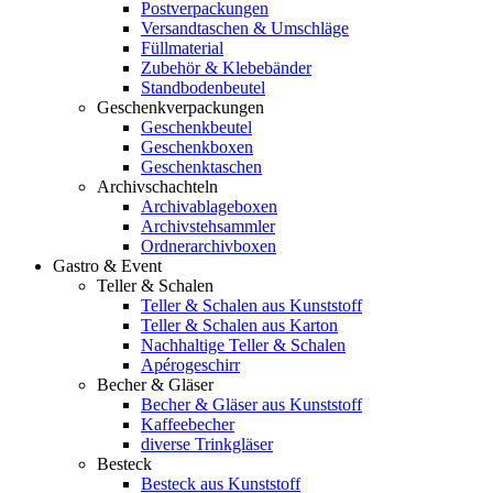
Postverpackungen
Versandtaschen & Umschläge
Füllmaterial
Zubehör & Klebebänder
Standbodenbeutel
Geschenkverpackungen
Geschenkbeutel
Geschenkboxen
Geschenktaschen
Archivschachteln
Archivablageboxen
Archivstehsammler
Ordnerarchivboxen
Gastro & Event
Teller & Schalen
Teller & Schalen aus Kunststoff
Teller & Schalen aus Karton
Nachhaltige Teller & Schalen
Apérogeschirr
Becher & Gläser
Becher & Gläser aus Kunststoff
Kaffeebecher
diverse Trinkgläser
Besteck
Besteck aus Kunststoff