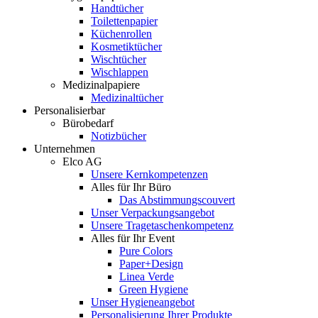
Handtücher
Toilettenpapier
Küchenrollen
Kosmetiktücher
Wischtücher
Wischlappen
Medizinalpapiere
Medizinaltücher
Personalisierbar
Bürobedarf
Notizbücher
Unternehmen
Elco AG
Unsere Kernkompetenzen
Alles für Ihr Büro
Das Abstimmungscouvert
Unser Verpackungsangebot
Unsere Tragetaschenkompetenz
Alles für Ihr Event
Pure Colors
Paper+Design
Linea Verde
Green Hygiene
Unser Hygieneangebot
Personalisierung Ihrer Produkte