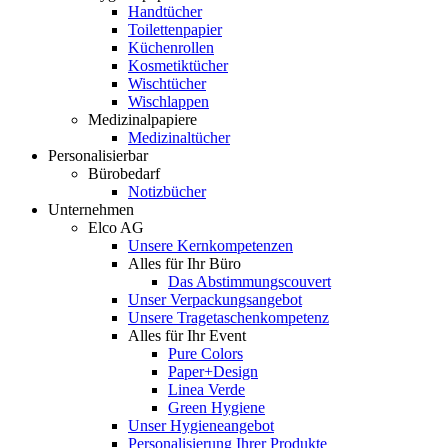
Handtücher
Toilettenpapier
Küchenrollen
Kosmetiktücher
Wischtücher
Wischlappen
Medizinalpapiere
Medizinaltücher
Personalisierbar
Bürobedarf
Notizbücher
Unternehmen
Elco AG
Unsere Kernkompetenzen
Alles für Ihr Büro
Das Abstimmungscouvert
Unser Verpackungsangebot
Unsere Tragetaschenkompetenz
Alles für Ihr Event
Pure Colors
Paper+Design
Linea Verde
Green Hygiene
Unser Hygieneangebot
Personalisierung Ihrer Produkte