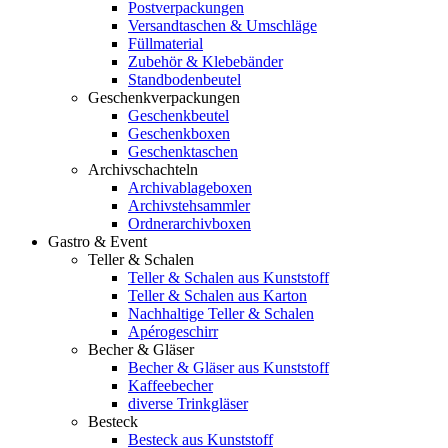
Postverpackungen
Versandtaschen & Umschläge
Füllmaterial
Zubehör & Klebebänder
Standbodenbeutel
Geschenkverpackungen
Geschenkbeutel
Geschenkboxen
Geschenktaschen
Archivschachteln
Archivablageboxen
Archivstehsammler
Ordnerarchivboxen
Gastro & Event
Teller & Schalen
Teller & Schalen aus Kunststoff
Teller & Schalen aus Karton
Nachhaltige Teller & Schalen
Apérogeschirr
Becher & Gläser
Becher & Gläser aus Kunststoff
Kaffeebecher
diverse Trinkgläser
Besteck
Besteck aus Kunststoff