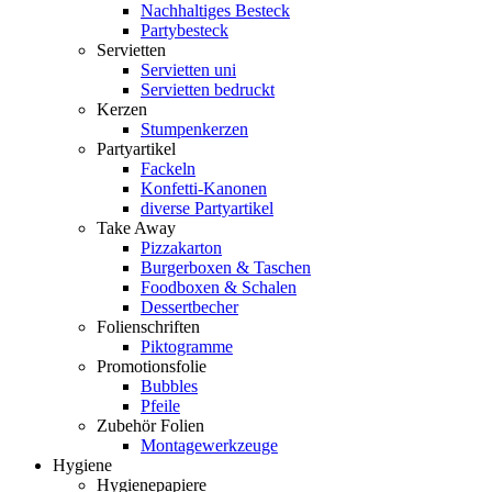
Nachhaltiges Besteck
Partybesteck
Servietten
Servietten uni
Servietten bedruckt
Kerzen
Stumpenkerzen
Partyartikel
Fackeln
Konfetti-Kanonen
diverse Partyartikel
Take Away
Pizzakarton
Burgerboxen & Taschen
Foodboxen & Schalen
Dessertbecher
Folienschriften
Piktogramme
Promotionsfolie
Bubbles
Pfeile
Zubehör Folien
Montagewerkzeuge
Hygiene
Hygienepapiere