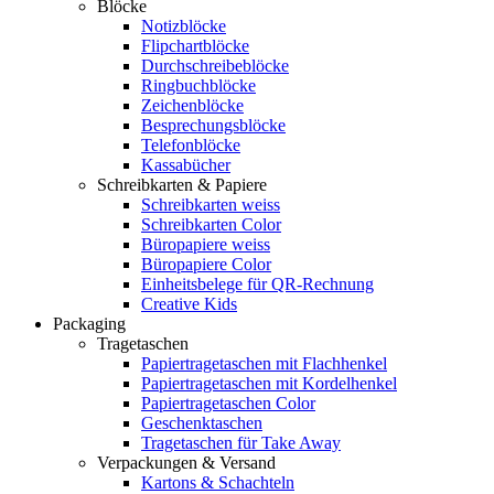
Blöcke
Notizblöcke
Flipchartblöcke
Durchschreibeblöcke
Ringbuchblöcke
Zeichenblöcke
Besprechungsblöcke
Telefonblöcke
Kassabücher
Schreibkarten & Papiere
Schreibkarten weiss
Schreibkarten Color
Büropapiere weiss
Büropapiere Color
Einheitsbelege für QR-Rechnung
Creative Kids
Packaging
Tragetaschen
Papiertragetaschen mit Flachhenkel
Papiertragetaschen mit Kordelhenkel
Papiertragetaschen Color
Geschenktaschen
Tragetaschen für Take Away
Verpackungen & Versand
Kartons & Schachteln