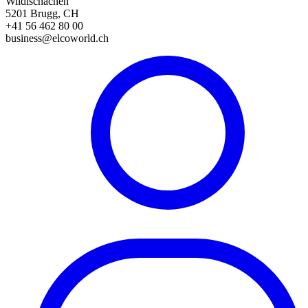
Wildischachen
5201 Brugg, CH
+41 56 462 80 00
business@elcoworld.ch