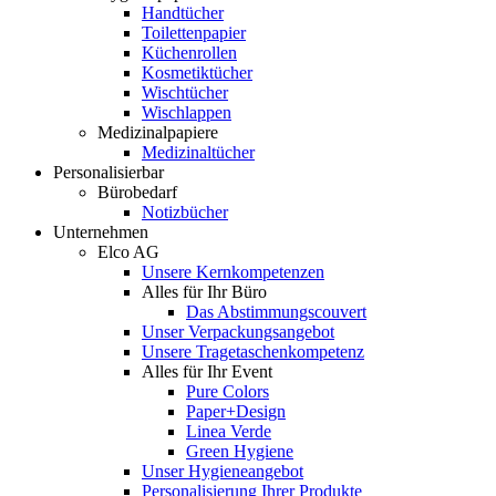
Handtücher
Toilettenpapier
Küchenrollen
Kosmetiktücher
Wischtücher
Wischlappen
Medizinalpapiere
Medizinaltücher
Personalisierbar
Bürobedarf
Notizbücher
Unternehmen
Elco AG
Unsere Kernkompetenzen
Alles für Ihr Büro
Das Abstimmungscouvert
Unser Verpackungsangebot
Unsere Tragetaschenkompetenz
Alles für Ihr Event
Pure Colors
Paper+Design
Linea Verde
Green Hygiene
Unser Hygieneangebot
Personalisierung Ihrer Produkte