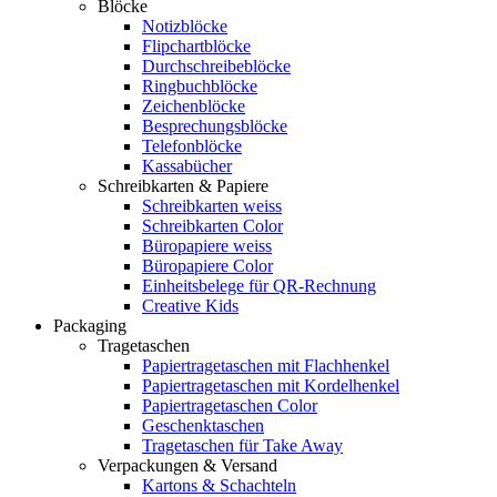
Blöcke
Notizblöcke
Flipchartblöcke
Durchschreibeblöcke
Ringbuchblöcke
Zeichenblöcke
Besprechungsblöcke
Telefonblöcke
Kassabücher
Schreibkarten & Papiere
Schreibkarten weiss
Schreibkarten Color
Büropapiere weiss
Büropapiere Color
Einheitsbelege für QR-Rechnung
Creative Kids
Packaging
Tragetaschen
Papiertragetaschen mit Flachhenkel
Papiertragetaschen mit Kordelhenkel
Papiertragetaschen Color
Geschenktaschen
Tragetaschen für Take Away
Verpackungen & Versand
Kartons & Schachteln