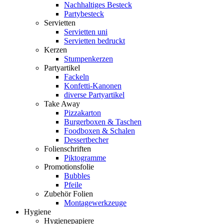
Nachhaltiges Besteck
Partybesteck
Servietten
Servietten uni
Servietten bedruckt
Kerzen
Stumpenkerzen
Partyartikel
Fackeln
Konfetti-Kanonen
diverse Partyartikel
Take Away
Pizzakarton
Burgerboxen & Taschen
Foodboxen & Schalen
Dessertbecher
Folienschriften
Piktogramme
Promotionsfolie
Bubbles
Pfeile
Zubehör Folien
Montagewerkzeuge
Hygiene
Hygienepapiere