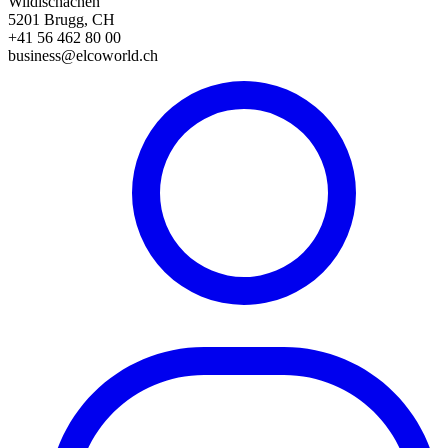
Wildischachen
5201 Brugg, CH
+41 56 462 80 00
business@elcoworld.ch