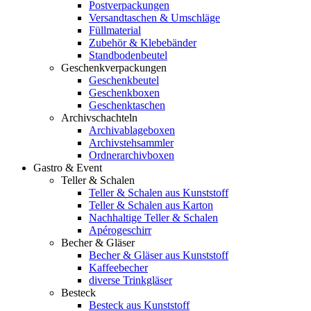
Postverpackungen
Versandtaschen & Umschläge
Füllmaterial
Zubehör & Klebebänder
Standbodenbeutel
Geschenkverpackungen
Geschenkbeutel
Geschenkboxen
Geschenktaschen
Archivschachteln
Archivablageboxen
Archivstehsammler
Ordnerarchivboxen
Gastro & Event
Teller & Schalen
Teller & Schalen aus Kunststoff
Teller & Schalen aus Karton
Nachhaltige Teller & Schalen
Apérogeschirr
Becher & Gläser
Becher & Gläser aus Kunststoff
Kaffeebecher
diverse Trinkgläser
Besteck
Besteck aus Kunststoff