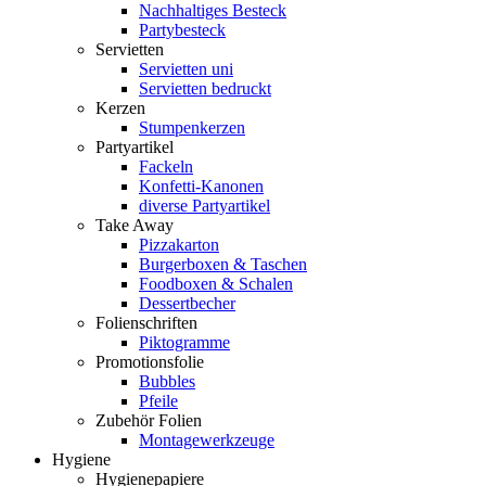
Nachhaltiges Besteck
Partybesteck
Servietten
Servietten uni
Servietten bedruckt
Kerzen
Stumpenkerzen
Partyartikel
Fackeln
Konfetti-Kanonen
diverse Partyartikel
Take Away
Pizzakarton
Burgerboxen & Taschen
Foodboxen & Schalen
Dessertbecher
Folienschriften
Piktogramme
Promotionsfolie
Bubbles
Pfeile
Zubehör Folien
Montagewerkzeuge
Hygiene
Hygienepapiere