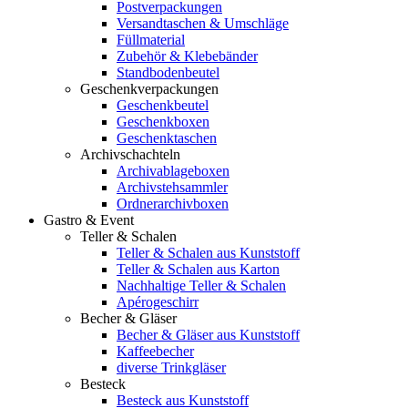
Postverpackungen
Versandtaschen & Umschläge
Füllmaterial
Zubehör & Klebebänder
Standbodenbeutel
Geschenkverpackungen
Geschenkbeutel
Geschenkboxen
Geschenktaschen
Archivschachteln
Archivablageboxen
Archivstehsammler
Ordnerarchivboxen
Gastro & Event
Teller & Schalen
Teller & Schalen aus Kunststoff
Teller & Schalen aus Karton
Nachhaltige Teller & Schalen
Apérogeschirr
Becher & Gläser
Becher & Gläser aus Kunststoff
Kaffeebecher
diverse Trinkgläser
Besteck
Besteck aus Kunststoff