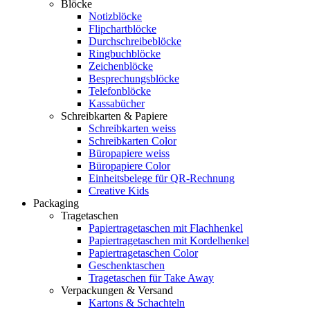
Blöcke
Notizblöcke
Flipchartblöcke
Durchschreibeblöcke
Ringbuchblöcke
Zeichenblöcke
Besprechungsblöcke
Telefonblöcke
Kassabücher
Schreibkarten & Papiere
Schreibkarten weiss
Schreibkarten Color
Büropapiere weiss
Büropapiere Color
Einheitsbelege für QR-Rechnung
Creative Kids
Packaging
Tragetaschen
Papiertragetaschen mit Flachhenkel
Papiertragetaschen mit Kordelhenkel
Papiertragetaschen Color
Geschenktaschen
Tragetaschen für Take Away
Verpackungen & Versand
Kartons & Schachteln