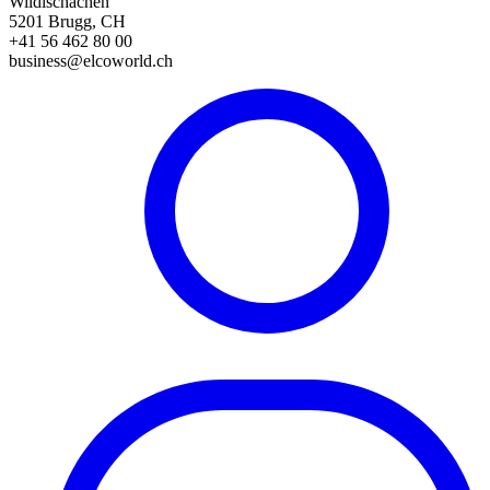
Wildischachen
5201 Brugg, CH
+41 56 462 80 00
business@elcoworld.ch