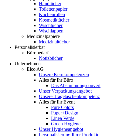
Handtücher
Toilettenpapier
Küchenrollen
Kosmetiktücher
Wischtücher
Wischlappen
Medizinalpapiere
Medizinaltücher
Personalisierbar
Bürobedarf
Notizbücher
Unternehmen
Elco AG
Unsere Kernkompetenzen
Alles für Ihr Büro
Das Abstimmungscouvert
Unser Verpackungsangebot
Unsere Tragetaschenkompetenz
Alles für Ihr Event
Pure Colors
Paper+Design
Linea Verde
Green Hygiene
Unser Hygieneangebot
Personalisierung Ihrer Produkte