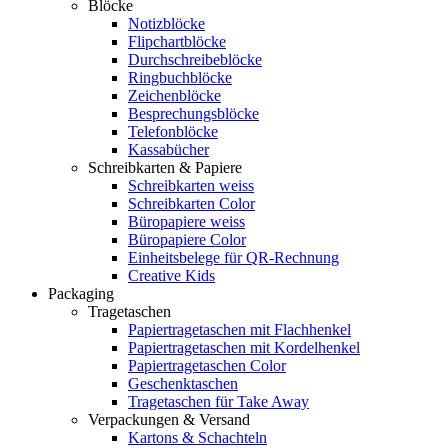
Blöcke
Notizblöcke
Flipchartblöcke
Durchschreibeblöcke
Ringbuchblöcke
Zeichenblöcke
Besprechungsblöcke
Telefonblöcke
Kassabücher
Schreibkarten & Papiere
Schreibkarten weiss
Schreibkarten Color
Büropapiere weiss
Büropapiere Color
Einheitsbelege für QR-Rechnung
Creative Kids
Packaging
Tragetaschen
Papiertragetaschen mit Flachhenkel
Papiertragetaschen mit Kordelhenkel
Papiertragetaschen Color
Geschenktaschen
Tragetaschen für Take Away
Verpackungen & Versand
Kartons & Schachteln