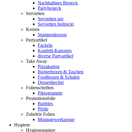
Nachhaltiges Besteck
Partybesteck
Servietten
Servietten uni
Servietten bedruckt
Kerzen
Stumpenkerzen
Partyartikel
Fackeln
Konfetti-Kanonen
diverse Partyartikel
Take Away
Pizzakarton
Burgerboxen & Taschen
Foodboxen & Schalen
Dessertbecher
Folienschriften
Piktogramme
Promotionsfolie
Bubbles
Pfeile
Zubehör Folien
Montagewerkzeuge
Hygiene
Hygienepapiere