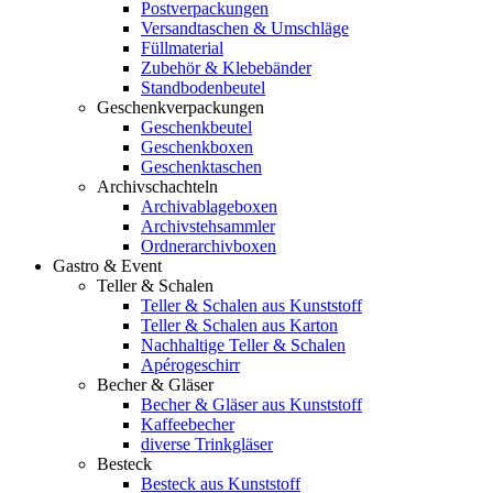
Postverpackungen
Versandtaschen & Umschläge
Füllmaterial
Zubehör & Klebebänder
Standbodenbeutel
Geschenkverpackungen
Geschenkbeutel
Geschenkboxen
Geschenktaschen
Archivschachteln
Archivablageboxen
Archivstehsammler
Ordnerarchivboxen
Gastro & Event
Teller & Schalen
Teller & Schalen aus Kunststoff
Teller & Schalen aus Karton
Nachhaltige Teller & Schalen
Apérogeschirr
Becher & Gläser
Becher & Gläser aus Kunststoff
Kaffeebecher
diverse Trinkgläser
Besteck
Besteck aus Kunststoff