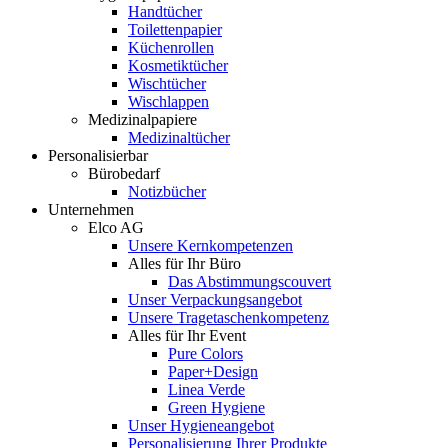
Handtücher
Toilettenpapier
Küchenrollen
Kosmetiktücher
Wischtücher
Wischlappen
Medizinalpapiere
Medizinaltücher
Personalisierbar
Bürobedarf
Notizbücher
Unternehmen
Elco AG
Unsere Kernkompetenzen
Alles für Ihr Büro
Das Abstimmungscouvert
Unser Verpackungsangebot
Unsere Tragetaschenkompetenz
Alles für Ihr Event
Pure Colors
Paper+Design
Linea Verde
Green Hygiene
Unser Hygieneangebot
Personalisierung Ihrer Produkte