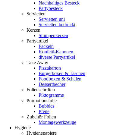
Nachhaltiges Besteck
Partybesteck
Servietten
Servietten uni
Servietten bedruckt
Kerzen
Stumpenkerzen
Partyartikel
Fackeln
Konfetti-Kanonen
diverse Partyartikel
Take Away
Pizzakarton
Burgerboxen & Taschen
Foodboxen & Schalen
Dessertbecher
Folienschriften
Piktogramme
Promotionsfolie
Bubbles
Pfeile
Zubehör Folien
Montagewerkzeuge
Hygiene
Hygienepapiere