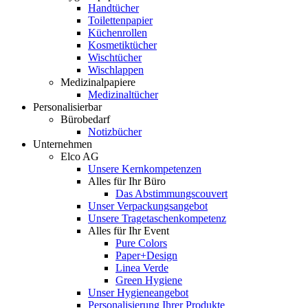
Handtücher
Toilettenpapier
Küchenrollen
Kosmetiktücher
Wischtücher
Wischlappen
Medizinalpapiere
Medizinaltücher
Personalisierbar
Bürobedarf
Notizbücher
Unternehmen
Elco AG
Unsere Kernkompetenzen
Alles für Ihr Büro
Das Abstimmungscouvert
Unser Verpackungsangebot
Unsere Tragetaschenkompetenz
Alles für Ihr Event
Pure Colors
Paper+Design
Linea Verde
Green Hygiene
Unser Hygieneangebot
Personalisierung Ihrer Produkte