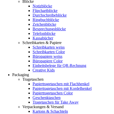
Blöcke
Notizblöcke
Flipchartblöcke
Durchschreibeblöcke
Ringbuchblöcke
Zeichenblöcke
Besprechungsblöcke
Telefonblöcke
Kassabücher
Schreibkarten & Papiere
Schreibkarten weiss
Schreibkarten Color
Büropapiere weiss
Büropapiere Color
Einheitsbelege für QR-Rechnung
Creative Kids
Packaging
Tragetaschen
Papiertragetaschen mit Flachhenkel
Papiertragetaschen mit Kordelhenkel
Papiertragetaschen Color
Geschenktaschen
Tragetaschen für Take Away
Verpackungen & Versand
Kartons & Schachteln