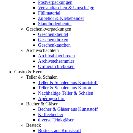
Postverpackungen
Versandtaschen & Umschläge
Füllmaterial
Zubehör & Klebebänder
Standbodenbeutel
Geschenkverpackungen
Geschenkbeutel
Geschenkboxen
Geschenktaschen
Archivschachteln
Archivablageboxen
Archivstehsammler
Ordnerarchivboxen
Gastro & Event
Teller & Schalen
Teller & Schalen aus Kunststoff
Teller & Schalen aus Karton
Nachhaltige Teller & Schalen
Apérogeschirr
Becher & Gläser
Becher & Gläser aus Kunststoff
Kaffeebecher
diverse Trinkgläser
Besteck
Besteck aus Kunststoff