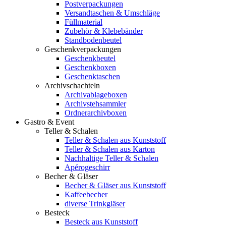
Postverpackungen
Versandtaschen & Umschläge
Füllmaterial
Zubehör & Klebebänder
Standbodenbeutel
Geschenkverpackungen
Geschenkbeutel
Geschenkboxen
Geschenktaschen
Archivschachteln
Archivablageboxen
Archivstehsammler
Ordnerarchivboxen
Gastro & Event
Teller & Schalen
Teller & Schalen aus Kunststoff
Teller & Schalen aus Karton
Nachhaltige Teller & Schalen
Apérogeschirr
Becher & Gläser
Becher & Gläser aus Kunststoff
Kaffeebecher
diverse Trinkgläser
Besteck
Besteck aus Kunststoff