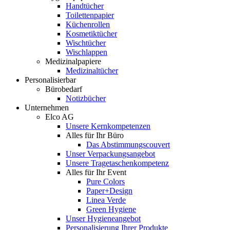
Handtücher
Toilettenpapier
Küchenrollen
Kosmetiktücher
Wischtücher
Wischlappen
Medizinalpapiere
Medizinaltücher
Personalisierbar
Bürobedarf
Notizbücher
Unternehmen
Elco AG
Unsere Kernkompetenzen
Alles für Ihr Büro
Das Abstimmungscouvert
Unser Verpackungsangebot
Unsere Tragetaschenkompetenz
Alles für Ihr Event
Pure Colors
Paper+Design
Linea Verde
Green Hygiene
Unser Hygieneangebot
Personalisierung Ihrer Produkte