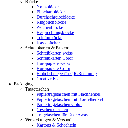
Blöcke
Notizblöcke
Flipchartblöcke
Durchschreibeblöcke
Ringbuchblöcke
Zeichenblöcke
Besprechungsblöcke
Telefonblöcke
Kassabücher
Schreibkarten & Papiere
Schreibkarten weiss
Schreibkarten Color
Büropapiere weiss
Büropapiere Color
Einheitsbelege für QR-Rechnung
Creative Kids
Packaging
Tragetaschen
Papiertragetaschen mit Flachhenkel
Papiertragetaschen mit Kordelhenkel
Papiertragetaschen Color
Geschenktaschen
Tragetaschen für Take Away
Verpackungen & Versand
Kartons & Schachteln