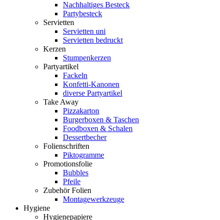
Nachhaltiges Besteck
Partybesteck
Servietten
Servietten uni
Servietten bedruckt
Kerzen
Stumpenkerzen
Partyartikel
Fackeln
Konfetti-Kanonen
diverse Partyartikel
Take Away
Pizzakarton
Burgerboxen & Taschen
Foodboxen & Schalen
Dessertbecher
Folienschriften
Piktogramme
Promotionsfolie
Bubbles
Pfeile
Zubehör Folien
Montagewerkzeuge
Hygiene
Hygienepapiere