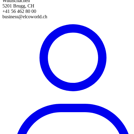
Wildischachen
5201 Brugg, CH
+41 56 462 80 00
business@elcoworld.ch