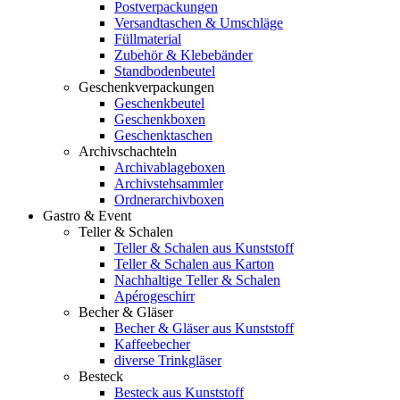
Postverpackungen
Versandtaschen & Umschläge
Füllmaterial
Zubehör & Klebebänder
Standbodenbeutel
Geschenkverpackungen
Geschenkbeutel
Geschenkboxen
Geschenktaschen
Archivschachteln
Archivablageboxen
Archivstehsammler
Ordnerarchivboxen
Gastro & Event
Teller & Schalen
Teller & Schalen aus Kunststoff
Teller & Schalen aus Karton
Nachhaltige Teller & Schalen
Apérogeschirr
Becher & Gläser
Becher & Gläser aus Kunststoff
Kaffeebecher
diverse Trinkgläser
Besteck
Besteck aus Kunststoff