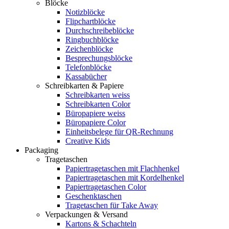
Blöcke
Notizblöcke
Flipchartblöcke
Durchschreibeblöcke
Ringbuchblöcke
Zeichenblöcke
Besprechungsblöcke
Telefonblöcke
Kassabücher
Schreibkarten & Papiere
Schreibkarten weiss
Schreibkarten Color
Büropapiere weiss
Büropapiere Color
Einheitsbelege für QR-Rechnung
Creative Kids
Packaging
Tragetaschen
Papiertragetaschen mit Flachhenkel
Papiertragetaschen mit Kordelhenkel
Papiertragetaschen Color
Geschenktaschen
Tragetaschen für Take Away
Verpackungen & Versand
Kartons & Schachteln