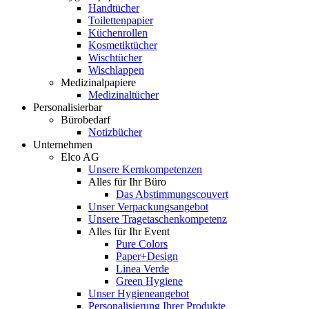
Handtücher
Toilettenpapier
Küchenrollen
Kosmetiktücher
Wischtücher
Wischlappen
Medizinalpapiere
Medizinaltücher
Personalisierbar
Bürobedarf
Notizbücher
Unternehmen
Elco AG
Unsere Kernkompetenzen
Alles für Ihr Büro
Das Abstimmungscouvert
Unser Verpackungsangebot
Unsere Tragetaschenkompetenz
Alles für Ihr Event
Pure Colors
Paper+Design
Linea Verde
Green Hygiene
Unser Hygieneangebot
Personalisierung Ihrer Produkte