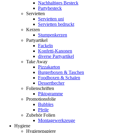
Nachhaltiges Besteck
Partybesteck
Servietten
Servietten uni
Servietten bedruckt
Kerzen
Stumpenkerzen
Partyartikel
Fackeln
Konfetti-Kanonen
diverse Partyartikel
Take Away
Pizzakarton
Burgerboxen & Taschen
Foodboxen & Schalen
Dessertbecher
Folienschriften
Piktogramme
Promotionsfolie
Bubbles
Pfeile
Zubehör Folien
Montagewerkzeuge
Hygiene
Hygienepapiere