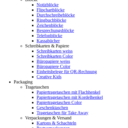
Notizblöcke
Flipchartblöcke
Durchschreibeblöcke
Ringbuchblöcke
Zeichenblöcke
Besprechungsblöcke
Telefonblöcke
Kassabücher
Schreibkarten & Papiere
Schreibkarten weiss
Schreibkarten Color
Büropapiere weiss
Büropapiere Color
Einheitsbelege für QR-Rechnung
Creative Kids
Packaging
Tragetaschen
Papiertragetaschen mit Flachhenkel
Papiertragetaschen mit Kordelhenkel
Papiertragetaschen Color
Geschenktaschen
Tragetaschen für Take Away
Verpackungen & Versand
Kartons & Schachteln