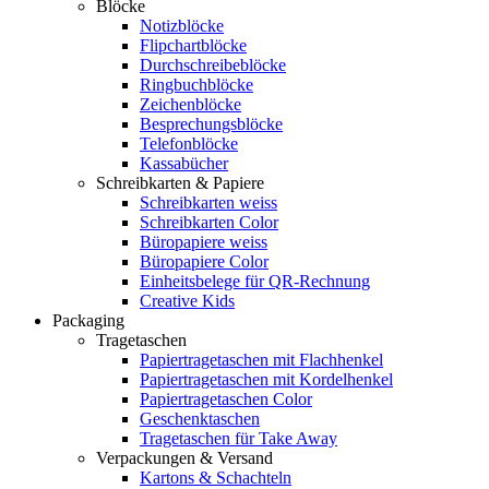
Blöcke
Notizblöcke
Flipchartblöcke
Durchschreibeblöcke
Ringbuchblöcke
Zeichenblöcke
Besprechungsblöcke
Telefonblöcke
Kassabücher
Schreibkarten & Papiere
Schreibkarten weiss
Schreibkarten Color
Büropapiere weiss
Büropapiere Color
Einheitsbelege für QR-Rechnung
Creative Kids
Packaging
Tragetaschen
Papiertragetaschen mit Flachhenkel
Papiertragetaschen mit Kordelhenkel
Papiertragetaschen Color
Geschenktaschen
Tragetaschen für Take Away
Verpackungen & Versand
Kartons & Schachteln