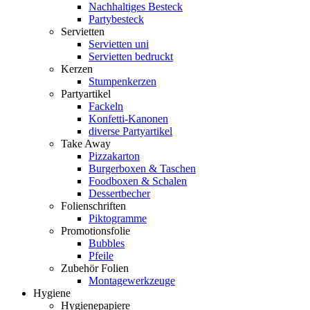
Nachhaltiges Besteck
Partybesteck
Servietten
Servietten uni
Servietten bedruckt
Kerzen
Stumpenkerzen
Partyartikel
Fackeln
Konfetti-Kanonen
diverse Partyartikel
Take Away
Pizzakarton
Burgerboxen & Taschen
Foodboxen & Schalen
Dessertbecher
Folienschriften
Piktogramme
Promotionsfolie
Bubbles
Pfeile
Zubehör Folien
Montagewerkzeuge
Hygiene
Hygienepapiere