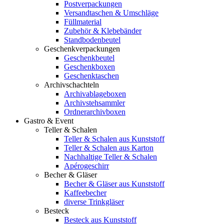
Postverpackungen
Versandtaschen & Umschläge
Füllmaterial
Zubehör & Klebebänder
Standbodenbeutel
Geschenkverpackungen
Geschenkbeutel
Geschenkboxen
Geschenktaschen
Archivschachteln
Archivablageboxen
Archivstehsammler
Ordnerarchivboxen
Gastro & Event
Teller & Schalen
Teller & Schalen aus Kunststoff
Teller & Schalen aus Karton
Nachhaltige Teller & Schalen
Apérogeschirr
Becher & Gläser
Becher & Gläser aus Kunststoff
Kaffeebecher
diverse Trinkgläser
Besteck
Besteck aus Kunststoff