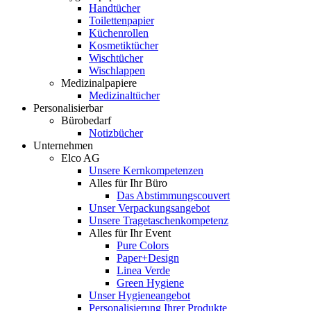
Handtücher
Toilettenpapier
Küchenrollen
Kosmetiktücher
Wischtücher
Wischlappen
Medizinalpapiere
Medizinaltücher
Personalisierbar
Bürobedarf
Notizbücher
Unternehmen
Elco AG
Unsere Kernkompetenzen
Alles für Ihr Büro
Das Abstimmungscouvert
Unser Verpackungsangebot
Unsere Tragetaschenkompetenz
Alles für Ihr Event
Pure Colors
Paper+Design
Linea Verde
Green Hygiene
Unser Hygieneangebot
Personalisierung Ihrer Produkte