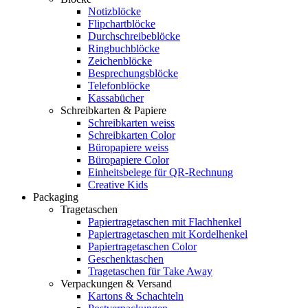
Notizblöcke
Flipchartblöcke
Durchschreibeblöcke
Ringbuchblöcke
Zeichenblöcke
Besprechungsblöcke
Telefonblöcke
Kassabücher
Schreibkarten & Papiere
Schreibkarten weiss
Schreibkarten Color
Büropapiere weiss
Büropapiere Color
Einheitsbelege für QR-Rechnung
Creative Kids
Packaging
Tragetaschen
Papiertragetaschen mit Flachhenkel
Papiertragetaschen mit Kordelhenkel
Papiertragetaschen Color
Geschenktaschen
Tragetaschen für Take Away
Verpackungen & Versand
Kartons & Schachteln