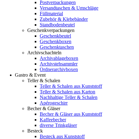
Postverpackungen
Versandtaschen & Umschläge
Füllmaterial
Zubehör & Klebebänder
Standbodenbeutel
Geschenkverpackungen
Geschenkbeutel
Geschenkboxen
Geschenktaschen
Archivschachteln
Archivablageboxen
Archivstehsammler
Ordnerarchivboxen
Gastro & Event
Teller & Schalen
Teller & Schalen aus Kunststoff
Teller & Schalen aus Karton
Nachhaltige Teller & Schalen
Apérogeschirr
Becher & Gläser
Becher & Gläser aus Kunststoff
Kaffeebecher
diverse Trinkgläser
Besteck
Besteck aus Kunststoff