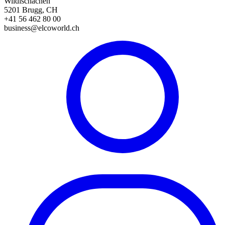
Wildischachen
5201 Brugg, CH
+41 56 462 80 00
business@elcoworld.ch