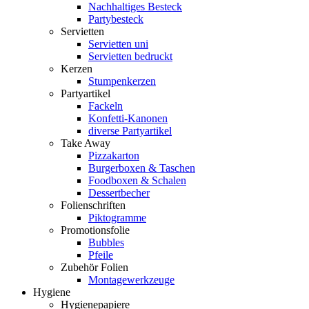
Nachhaltiges Besteck
Partybesteck
Servietten
Servietten uni
Servietten bedruckt
Kerzen
Stumpenkerzen
Partyartikel
Fackeln
Konfetti-Kanonen
diverse Partyartikel
Take Away
Pizzakarton
Burgerboxen & Taschen
Foodboxen & Schalen
Dessertbecher
Folienschriften
Piktogramme
Promotionsfolie
Bubbles
Pfeile
Zubehör Folien
Montagewerkzeuge
Hygiene
Hygienepapiere