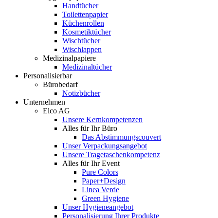
Handtücher
Toilettenpapier
Küchenrollen
Kosmetiktücher
Wischtücher
Wischlappen
Medizinalpapiere
Medizinaltücher
Personalisierbar
Bürobedarf
Notizbücher
Unternehmen
Elco AG
Unsere Kernkompetenzen
Alles für Ihr Büro
Das Abstimmungscouvert
Unser Verpackungsangebot
Unsere Tragetaschenkompetenz
Alles für Ihr Event
Pure Colors
Paper+Design
Linea Verde
Green Hygiene
Unser Hygieneangebot
Personalisierung Ihrer Produkte