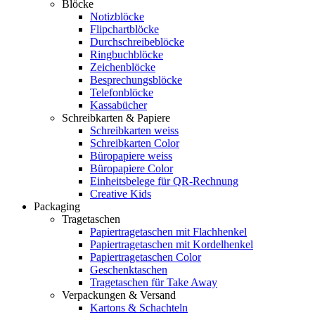
Blöcke
Notizblöcke
Flipchartblöcke
Durchschreibeblöcke
Ringbuchblöcke
Zeichenblöcke
Besprechungsblöcke
Telefonblöcke
Kassabücher
Schreibkarten & Papiere
Schreibkarten weiss
Schreibkarten Color
Büropapiere weiss
Büropapiere Color
Einheitsbelege für QR-Rechnung
Creative Kids
Packaging
Tragetaschen
Papiertragetaschen mit Flachhenkel
Papiertragetaschen mit Kordelhenkel
Papiertragetaschen Color
Geschenktaschen
Tragetaschen für Take Away
Verpackungen & Versand
Kartons & Schachteln