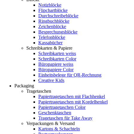
Notizblöcke
Flipchartblöcke
Durchschreibeblöcke
Ringbuchblöcke
Zeichenblöcke
Besprechungsblöcke
Telefonblöcke
Kassabücher
Schreibkarten & Papiere
Schreibkarten weiss
Schreibkarten Color
Büropapiere weiss
Büropapiere Color
Einheitsbelege für QR-Rechnung
Creative Kids
Packaging
Tragetaschen
Papiertragetaschen mit Flachhenkel
Papiertragetaschen mit Kordelhenkel
Papiertragetaschen Color
Geschenktaschen
Tragetaschen für Take Away
Verpackungen & Versand
Kartons & Schachteln