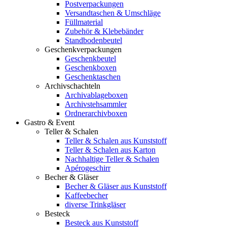
Postverpackungen
Versandtaschen & Umschläge
Füllmaterial
Zubehör & Klebebänder
Standbodenbeutel
Geschenkverpackungen
Geschenkbeutel
Geschenkboxen
Geschenktaschen
Archivschachteln
Archivablageboxen
Archivstehsammler
Ordnerarchivboxen
Gastro & Event
Teller & Schalen
Teller & Schalen aus Kunststoff
Teller & Schalen aus Karton
Nachhaltige Teller & Schalen
Apérogeschirr
Becher & Gläser
Becher & Gläser aus Kunststoff
Kaffeebecher
diverse Trinkgläser
Besteck
Besteck aus Kunststoff