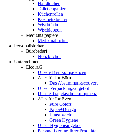
Handtücher
Toilettenpapier
Küchenrollen
Kosmetiktücher
Wischtücher
Wischlappen
Medizinalpapiere
Medizinaltücher
Personalisierbar
Bürobedarf
Notizbücher
Unternehmen
Elco AG
Unsere Kernkompetenzen
Alles für Ihr Büro
Das Abstimmungscouvert
Unser Verpackungsangebot
Unsere Tragetaschenkompetenz
Alles für Ihr Event
Pure Colors
Paper+Design
Linea Verde
Green Hygiene
Unser Hygieneangebot
Personalisierung Ihrer Produkte