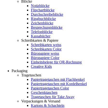
Blöcke
Notizblöcke
Flipchartblöcke
Durchschreibeblöcke
Ringbuchblöcke
Zeichenblöcke
Besprechungsblöcke
Telefonblöcke
Kassabücher
Schreibkarten & Papiere
Schreibkarten weiss
Schreibkarten Color
Büropapiere weiss
Büropapiere Color
Einheitsbelege für QR-Rechnung
Creative Kids
Packaging
Tragetaschen
Papiertragetaschen mit Flachhenkel
Papiertragetaschen mit Kordelhenkel
Papiertragetaschen Color
Geschenktaschen
Tragetaschen für Take Away
Verpackungen & Versand
Kartons & Schachteln