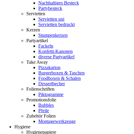
Nachhaltiges Besteck
Partybesteck
Servietten
Servietten uni
Servietten bedruckt
Kerzen
Stumpenkerzen
Partyartikel
Fackeln
Konfetti-Kanonen
diverse Partyartikel
Take Away
Pizzakarton
Burgerboxen & Taschen
Foodboxen & Schalen
Dessertbecher
Folienschriften
Piktogramme
Promotionsfolie
Bubbles
Pfeile
Zubehör Folien
Montagewerkzeuge
Hygiene
Hygienepapiere