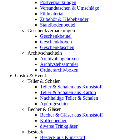
Postverpackungen
Versandtaschen & Umschläge
Füllmaterial
Zubehör & Klebebänder
Standbodenbeutel
Geschenkverpackungen
Geschenkbeutel
Geschenkboxen
Geschenktaschen
Archivschachteln
Archivablageboxen
Archivstehsammler
Ordnerarchivboxen
Gastro & Event
Teller & Schalen
Teller & Schalen aus Kunststoff
Teller & Schalen aus Karton
Nachhaltige Teller & Schalen
Apérogeschirr
Becher & Gläser
Becher & Gläser aus Kunststoff
Kaffeebecher
diverse Trinkgläser
Besteck
Besteck aus Kunststoff