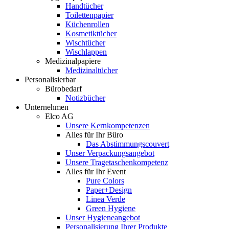
Handtücher
Toilettenpapier
Küchenrollen
Kosmetiktücher
Wischtücher
Wischlappen
Medizinalpapiere
Medizinaltücher
Personalisierbar
Bürobedarf
Notizbücher
Unternehmen
Elco AG
Unsere Kernkompetenzen
Alles für Ihr Büro
Das Abstimmungscouvert
Unser Verpackungsangebot
Unsere Tragetaschenkompetenz
Alles für Ihr Event
Pure Colors
Paper+Design
Linea Verde
Green Hygiene
Unser Hygieneangebot
Personalisierung Ihrer Produkte