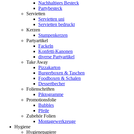
Nachhaltiges Besteck
Partybesteck
Servietten
Servietten uni
Servietten bedruckt
Kerzen
Stumpenkerzen
Partyartikel
Fackeln
Konfetti-Kanonen
diverse Partyartikel
Take Away
Pizzakarton
Burgerboxen & Taschen
Foodboxen & Schalen
Dessertbecher
Folienschriften
Piktogramme
Promotionsfolie
Bubbles
Pfeile
Zubehör Folien
Montagewerkzeuge
Hygiene
Hygienepapiere