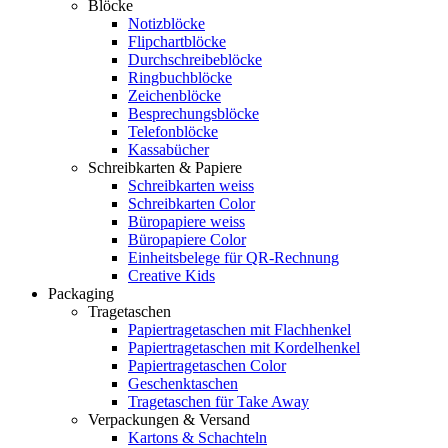
Blöcke
Notizblöcke
Flipchartblöcke
Durchschreibeblöcke
Ringbuchblöcke
Zeichenblöcke
Besprechungsblöcke
Telefonblöcke
Kassabücher
Schreibkarten & Papiere
Schreibkarten weiss
Schreibkarten Color
Büropapiere weiss
Büropapiere Color
Einheitsbelege für QR-Rechnung
Creative Kids
Packaging
Tragetaschen
Papiertragetaschen mit Flachhenkel
Papiertragetaschen mit Kordelhenkel
Papiertragetaschen Color
Geschenktaschen
Tragetaschen für Take Away
Verpackungen & Versand
Kartons & Schachteln