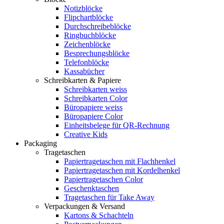
Notizblöcke
Flipchartblöcke
Durchschreibeblöcke
Ringbuchblöcke
Zeichenblöcke
Besprechungsblöcke
Telefonblöcke
Kassabücher
Schreibkarten & Papiere
Schreibkarten weiss
Schreibkarten Color
Büropapiere weiss
Büropapiere Color
Einheitsbelege für QR-Rechnung
Creative Kids
Packaging
Tragetaschen
Papiertragetaschen mit Flachhenkel
Papiertragetaschen mit Kordelhenkel
Papiertragetaschen Color
Geschenktaschen
Tragetaschen für Take Away
Verpackungen & Versand
Kartons & Schachteln