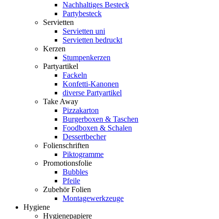
Nachhaltiges Besteck
Partybesteck
Servietten
Servietten uni
Servietten bedruckt
Kerzen
Stumpenkerzen
Partyartikel
Fackeln
Konfetti-Kanonen
diverse Partyartikel
Take Away
Pizzakarton
Burgerboxen & Taschen
Foodboxen & Schalen
Dessertbecher
Folienschriften
Piktogramme
Promotionsfolie
Bubbles
Pfeile
Zubehör Folien
Montagewerkzeuge
Hygiene
Hygienepapiere