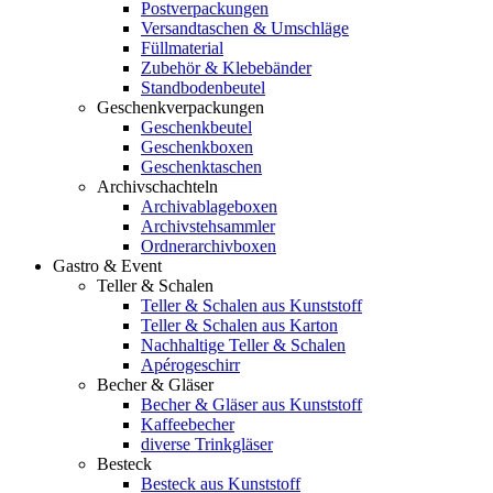
Postverpackungen
Versandtaschen & Umschläge
Füllmaterial
Zubehör & Klebebänder
Standbodenbeutel
Geschenkverpackungen
Geschenkbeutel
Geschenkboxen
Geschenktaschen
Archivschachteln
Archivablageboxen
Archivstehsammler
Ordnerarchivboxen
Gastro & Event
Teller & Schalen
Teller & Schalen aus Kunststoff
Teller & Schalen aus Karton
Nachhaltige Teller & Schalen
Apérogeschirr
Becher & Gläser
Becher & Gläser aus Kunststoff
Kaffeebecher
diverse Trinkgläser
Besteck
Besteck aus Kunststoff