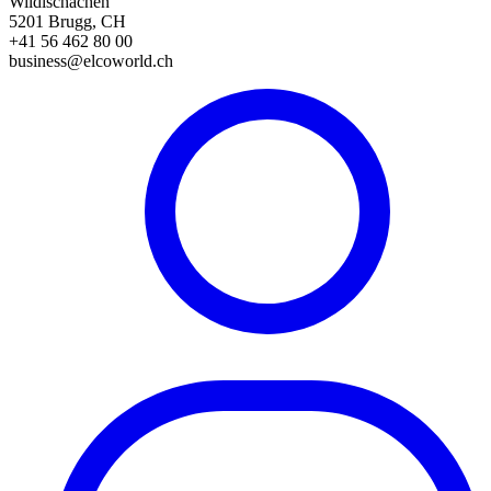
Wildischachen
5201 Brugg, CH
+41 56 462 80 00
business@elcoworld.ch