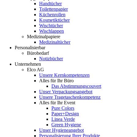
Handtücher
Toilettenpapier
Küchenrollen
Kosmetiktücher
Wischtücher
Wischlappen
Medizinalpapiere
Medizinaltücher
Personalisierbar
Bürobedarf
Notizbücher
Unternehmen
Elco AG
Unsere Kernkompetenzen
Alles für Ihr Büro
Das Abstimmungscouvert
Unser Verpackungsangebot
Unsere Tragetaschenkompetenz
Alles für Ihr Event
Pure Colors
Paper+Design
Linea Verde
Green Hygiene
Unser Hygieneangebot
Personalisierung Ihrer Produkte