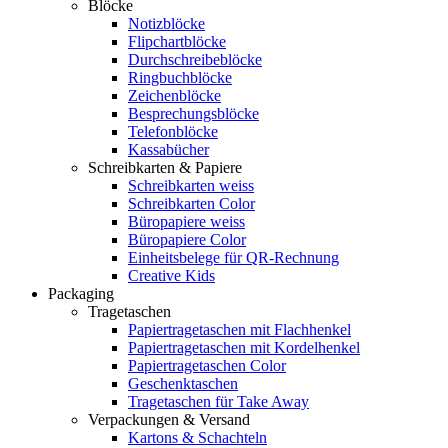
Blöcke
Notizblöcke
Flipchartblöcke
Durchschreibeblöcke
Ringbuchblöcke
Zeichenblöcke
Besprechungsblöcke
Telefonblöcke
Kassabücher
Schreibkarten & Papiere
Schreibkarten weiss
Schreibkarten Color
Büropapiere weiss
Büropapiere Color
Einheitsbelege für QR-Rechnung
Creative Kids
Packaging
Tragetaschen
Papiertragetaschen mit Flachhenkel
Papiertragetaschen mit Kordelhenkel
Papiertragetaschen Color
Geschenktaschen
Tragetaschen für Take Away
Verpackungen & Versand
Kartons & Schachteln