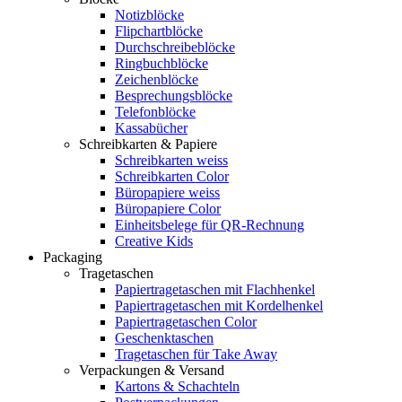
Notizblöcke
Flipchartblöcke
Durchschreibeblöcke
Ringbuchblöcke
Zeichenblöcke
Besprechungsblöcke
Telefonblöcke
Kassabücher
Schreibkarten & Papiere
Schreibkarten weiss
Schreibkarten Color
Büropapiere weiss
Büropapiere Color
Einheitsbelege für QR-Rechnung
Creative Kids
Packaging
Tragetaschen
Papiertragetaschen mit Flachhenkel
Papiertragetaschen mit Kordelhenkel
Papiertragetaschen Color
Geschenktaschen
Tragetaschen für Take Away
Verpackungen & Versand
Kartons & Schachteln