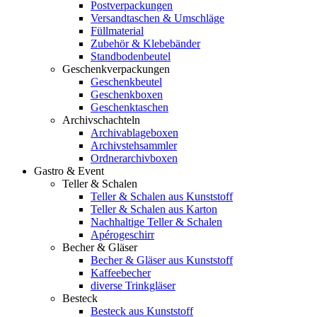
Postverpackungen
Versandtaschen & Umschläge
Füllmaterial
Zubehör & Klebebänder
Standbodenbeutel
Geschenkverpackungen
Geschenkbeutel
Geschenkboxen
Geschenktaschen
Archivschachteln
Archivablageboxen
Archivstehsammler
Ordnerarchivboxen
Gastro & Event
Teller & Schalen
Teller & Schalen aus Kunststoff
Teller & Schalen aus Karton
Nachhaltige Teller & Schalen
Apérogeschirr
Becher & Gläser
Becher & Gläser aus Kunststoff
Kaffeebecher
diverse Trinkgläser
Besteck
Besteck aus Kunststoff