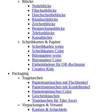
Blöcke
Notizblöcke
Flipchartblöcke
Durchschreibeblöcke
Ringbuchblöcke
Zeichenblöcke
Besprechungsblöcke
Telefonblöcke
Kassabücher
Schreibkarten & Papiere
Schreibkarten weiss
Schreibkarten Color
Büropapiere weiss
Büropapiere Color
Einheitsbelege für QR-Rechnung
Creative Kids
Packaging
Tragetaschen
Papiertragetaschen mit Flachhenkel
Papiertragetaschen mit Kordelhenkel
Papiertragetaschen Color
Geschenktaschen
Tragetaschen für Take Away
Verpackungen & Versand
Kartons & Schachteln