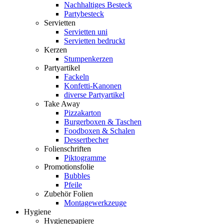
Nachhaltiges Besteck
Partybesteck
Servietten
Servietten uni
Servietten bedruckt
Kerzen
Stumpenkerzen
Partyartikel
Fackeln
Konfetti-Kanonen
diverse Partyartikel
Take Away
Pizzakarton
Burgerboxen & Taschen
Foodboxen & Schalen
Dessertbecher
Folienschriften
Piktogramme
Promotionsfolie
Bubbles
Pfeile
Zubehör Folien
Montagewerkzeuge
Hygiene
Hygienepapiere