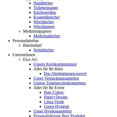
Handtücher
Toilettenpapier
Küchenrollen
Kosmetiktücher
Wischtücher
Wischlappen
Medizinalpapiere
Medizinaltücher
Personalisierbar
Bürobedarf
Notizbücher
Unternehmen
Elco AG
Unsere Kernkompetenzen
Alles für Ihr Büro
Das Abstimmungscouvert
Unser Verpackungsangebot
Unsere Tragetaschenkompetenz
Alles für Ihr Event
Pure Colors
Paper+Design
Linea Verde
Green Hygiene
Unser Hygieneangebot
Personalisierung Ihrer Produkte