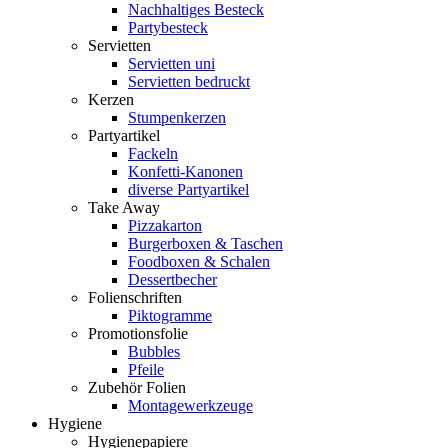
Nachhaltiges Besteck
Partybesteck
Servietten
Servietten uni
Servietten bedruckt
Kerzen
Stumpenkerzen
Partyartikel
Fackeln
Konfetti-Kanonen
diverse Partyartikel
Take Away
Pizzakarton
Burgerboxen & Taschen
Foodboxen & Schalen
Dessertbecher
Folienschriften
Piktogramme
Promotionsfolie
Bubbles
Pfeile
Zubehör Folien
Montagewerkzeuge
Hygiene
Hygienepapiere