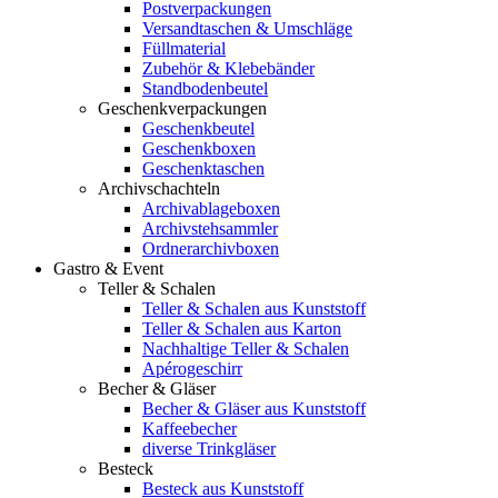
Postverpackungen
Versandtaschen & Umschläge
Füllmaterial
Zubehör & Klebebänder
Standbodenbeutel
Geschenkverpackungen
Geschenkbeutel
Geschenkboxen
Geschenktaschen
Archivschachteln
Archivablageboxen
Archivstehsammler
Ordnerarchivboxen
Gastro & Event
Teller & Schalen
Teller & Schalen aus Kunststoff
Teller & Schalen aus Karton
Nachhaltige Teller & Schalen
Apérogeschirr
Becher & Gläser
Becher & Gläser aus Kunststoff
Kaffeebecher
diverse Trinkgläser
Besteck
Besteck aus Kunststoff