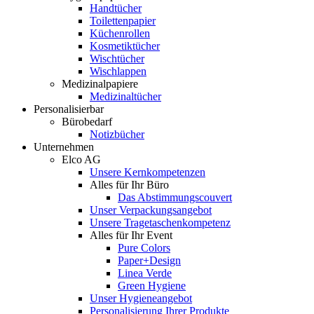
Handtücher
Toilettenpapier
Küchenrollen
Kosmetiktücher
Wischtücher
Wischlappen
Medizinalpapiere
Medizinaltücher
Personalisierbar
Bürobedarf
Notizbücher
Unternehmen
Elco AG
Unsere Kernkompetenzen
Alles für Ihr Büro
Das Abstimmungscouvert
Unser Verpackungsangebot
Unsere Tragetaschenkompetenz
Alles für Ihr Event
Pure Colors
Paper+Design
Linea Verde
Green Hygiene
Unser Hygieneangebot
Personalisierung Ihrer Produkte