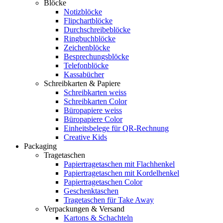
Blöcke
Notizblöcke
Flipchartblöcke
Durchschreibeblöcke
Ringbuchblöcke
Zeichenblöcke
Besprechungsblöcke
Telefonblöcke
Kassabücher
Schreibkarten & Papiere
Schreibkarten weiss
Schreibkarten Color
Büropapiere weiss
Büropapiere Color
Einheitsbelege für QR-Rechnung
Creative Kids
Packaging
Tragetaschen
Papiertragetaschen mit Flachhenkel
Papiertragetaschen mit Kordelhenkel
Papiertragetaschen Color
Geschenktaschen
Tragetaschen für Take Away
Verpackungen & Versand
Kartons & Schachteln