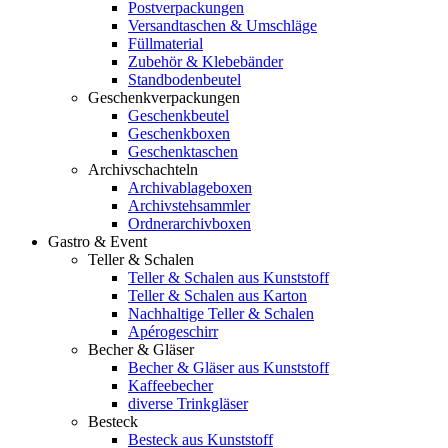
Postverpackungen
Versandtaschen & Umschläge
Füllmaterial
Zubehör & Klebebänder
Standbodenbeutel
Geschenkverpackungen
Geschenkbeutel
Geschenkboxen
Geschenktaschen
Archivschachteln
Archivablageboxen
Archivstehsammler
Ordnerarchivboxen
Gastro & Event
Teller & Schalen
Teller & Schalen aus Kunststoff
Teller & Schalen aus Karton
Nachhaltige Teller & Schalen
Apérogeschirr
Becher & Gläser
Becher & Gläser aus Kunststoff
Kaffeebecher
diverse Trinkgläser
Besteck
Besteck aus Kunststoff