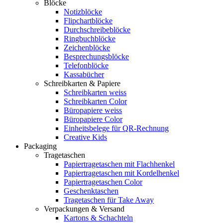
Blöcke
Notizblöcke
Flipchartblöcke
Durchschreibeblöcke
Ringbuchblöcke
Zeichenblöcke
Besprechungsblöcke
Telefonblöcke
Kassabücher
Schreibkarten & Papiere
Schreibkarten weiss
Schreibkarten Color
Büropapiere weiss
Büropapiere Color
Einheitsbelege für QR-Rechnung
Creative Kids
Packaging
Tragetaschen
Papiertragetaschen mit Flachhenkel
Papiertragetaschen mit Kordelhenkel
Papiertragetaschen Color
Geschenktaschen
Tragetaschen für Take Away
Verpackungen & Versand
Kartons & Schachteln