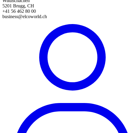
Wildischachen
5201 Brugg, CH
+41 56 462 80 00
business@elcoworld.ch