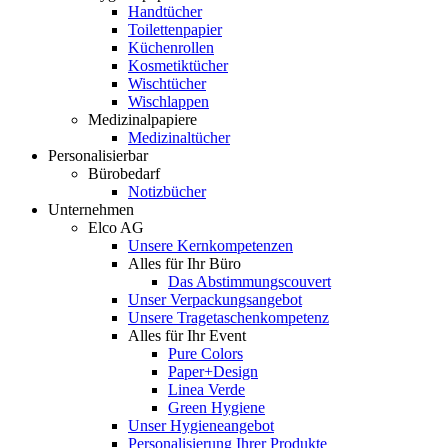
Handtücher
Toilettenpapier
Küchenrollen
Kosmetiktücher
Wischtücher
Wischlappen
Medizinalpapiere
Medizinaltücher
Personalisierbar
Bürobedarf
Notizbücher
Unternehmen
Elco AG
Unsere Kernkompetenzen
Alles für Ihr Büro
Das Abstimmungscouvert
Unser Verpackungsangebot
Unsere Tragetaschenkompetenz
Alles für Ihr Event
Pure Colors
Paper+Design
Linea Verde
Green Hygiene
Unser Hygieneangebot
Personalisierung Ihrer Produkte