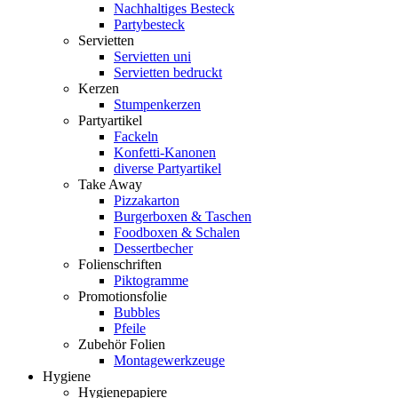
Nachhaltiges Besteck
Partybesteck
Servietten
Servietten uni
Servietten bedruckt
Kerzen
Stumpenkerzen
Partyartikel
Fackeln
Konfetti-Kanonen
diverse Partyartikel
Take Away
Pizzakarton
Burgerboxen & Taschen
Foodboxen & Schalen
Dessertbecher
Folienschriften
Piktogramme
Promotionsfolie
Bubbles
Pfeile
Zubehör Folien
Montagewerkzeuge
Hygiene
Hygienepapiere