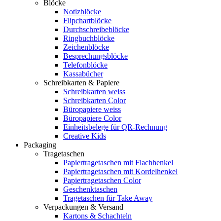
Blöcke
Notizblöcke
Flipchartblöcke
Durchschreibeblöcke
Ringbuchblöcke
Zeichenblöcke
Besprechungsblöcke
Telefonblöcke
Kassabücher
Schreibkarten & Papiere
Schreibkarten weiss
Schreibkarten Color
Büropapiere weiss
Büropapiere Color
Einheitsbelege für QR-Rechnung
Creative Kids
Packaging
Tragetaschen
Papiertragetaschen mit Flachhenkel
Papiertragetaschen mit Kordelhenkel
Papiertragetaschen Color
Geschenktaschen
Tragetaschen für Take Away
Verpackungen & Versand
Kartons & Schachteln