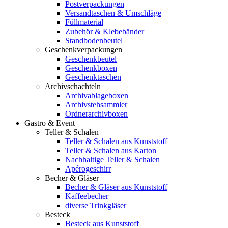
Postverpackungen
Versandtaschen & Umschläge
Füllmaterial
Zubehör & Klebebänder
Standbodenbeutel
Geschenkverpackungen
Geschenkbeutel
Geschenkboxen
Geschenktaschen
Archivschachteln
Archivablageboxen
Archivstehsammler
Ordnerarchivboxen
Gastro & Event
Teller & Schalen
Teller & Schalen aus Kunststoff
Teller & Schalen aus Karton
Nachhaltige Teller & Schalen
Apérogeschirr
Becher & Gläser
Becher & Gläser aus Kunststoff
Kaffeebecher
diverse Trinkgläser
Besteck
Besteck aus Kunststoff