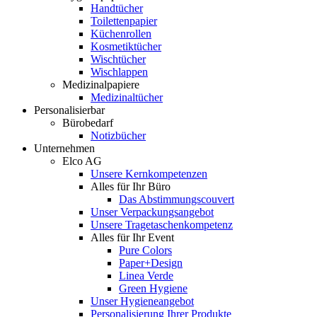
Handtücher
Toilettenpapier
Küchenrollen
Kosmetiktücher
Wischtücher
Wischlappen
Medizinalpapiere
Medizinaltücher
Personalisierbar
Bürobedarf
Notizbücher
Unternehmen
Elco AG
Unsere Kernkompetenzen
Alles für Ihr Büro
Das Abstimmungscouvert
Unser Verpackungsangebot
Unsere Tragetaschenkompetenz
Alles für Ihr Event
Pure Colors
Paper+Design
Linea Verde
Green Hygiene
Unser Hygieneangebot
Personalisierung Ihrer Produkte