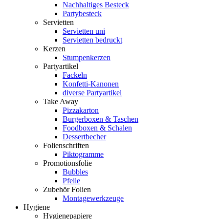
Nachhaltiges Besteck
Partybesteck
Servietten
Servietten uni
Servietten bedruckt
Kerzen
Stumpenkerzen
Partyartikel
Fackeln
Konfetti-Kanonen
diverse Partyartikel
Take Away
Pizzakarton
Burgerboxen & Taschen
Foodboxen & Schalen
Dessertbecher
Folienschriften
Piktogramme
Promotionsfolie
Bubbles
Pfeile
Zubehör Folien
Montagewerkzeuge
Hygiene
Hygienepapiere