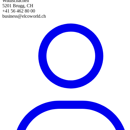
Wildischachen
5201 Brugg, CH
+41 56 462 80 00
business@elcoworld.ch