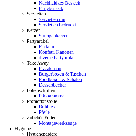
Nachhaltiges Besteck
Partybesteck
Servietten
Servietten uni
Servietten bedruckt
Kerzen
Stumpenkerzen
Partyartikel
Fackeln
Konfetti-Kanonen
diverse Partyartikel
Take Away
Pizzakarton
Burgerboxen & Taschen
Foodboxen & Schalen
Dessertbecher
Folienschriften
Piktogramme
Promotionsfolie
Bubbles
Pfeile
Zubehör Folien
Montagewerkzeuge
Hygiene
Hygienepapiere