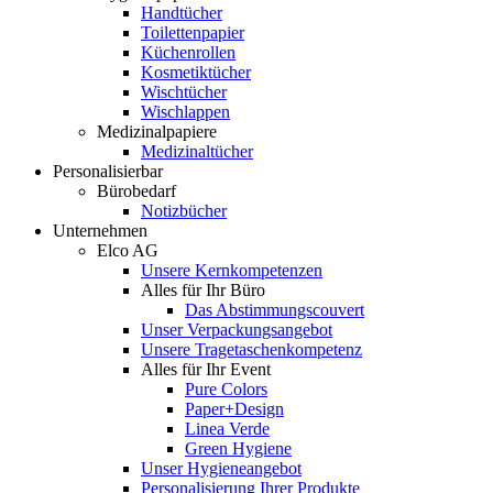
Handtücher
Toilettenpapier
Küchenrollen
Kosmetiktücher
Wischtücher
Wischlappen
Medizinalpapiere
Medizinaltücher
Personalisierbar
Bürobedarf
Notizbücher
Unternehmen
Elco AG
Unsere Kernkompetenzen
Alles für Ihr Büro
Das Abstimmungscouvert
Unser Verpackungsangebot
Unsere Tragetaschenkompetenz
Alles für Ihr Event
Pure Colors
Paper+Design
Linea Verde
Green Hygiene
Unser Hygieneangebot
Personalisierung Ihrer Produkte