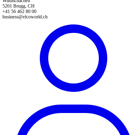
Wildischachen
5201 Brugg, CH
+41 56 462 80 00
business@elcoworld.ch