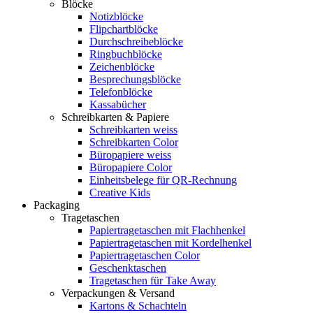
Blöcke
Notizblöcke
Flipchartblöcke
Durchschreibeblöcke
Ringbuchblöcke
Zeichenblöcke
Besprechungsblöcke
Telefonblöcke
Kassabücher
Schreibkarten & Papiere
Schreibkarten weiss
Schreibkarten Color
Büropapiere weiss
Büropapiere Color
Einheitsbelege für QR-Rechnung
Creative Kids
Packaging
Tragetaschen
Papiertragetaschen mit Flachhenkel
Papiertragetaschen mit Kordelhenkel
Papiertragetaschen Color
Geschenktaschen
Tragetaschen für Take Away
Verpackungen & Versand
Kartons & Schachteln