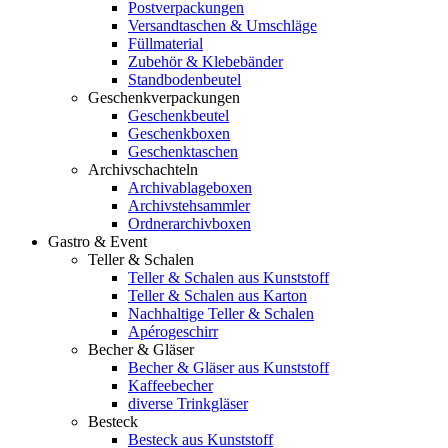
Postverpackungen
Versandtaschen & Umschläge
Füllmaterial
Zubehör & Klebebänder
Standbodenbeutel
Geschenkverpackungen
Geschenkbeutel
Geschenkboxen
Geschenktaschen
Archivschachteln
Archivablageboxen
Archivstehsammler
Ordnerarchivboxen
Gastro & Event
Teller & Schalen
Teller & Schalen aus Kunststoff
Teller & Schalen aus Karton
Nachhaltige Teller & Schalen
Apérogeschirr
Becher & Gläser
Becher & Gläser aus Kunststoff
Kaffeebecher
diverse Trinkgläser
Besteck
Besteck aus Kunststoff