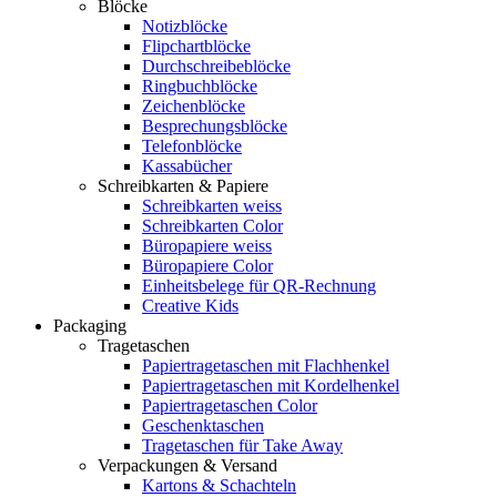
Blöcke
Notizblöcke
Flipchartblöcke
Durchschreibeblöcke
Ringbuchblöcke
Zeichenblöcke
Besprechungsblöcke
Telefonblöcke
Kassabücher
Schreibkarten & Papiere
Schreibkarten weiss
Schreibkarten Color
Büropapiere weiss
Büropapiere Color
Einheitsbelege für QR-Rechnung
Creative Kids
Packaging
Tragetaschen
Papiertragetaschen mit Flachhenkel
Papiertragetaschen mit Kordelhenkel
Papiertragetaschen Color
Geschenktaschen
Tragetaschen für Take Away
Verpackungen & Versand
Kartons & Schachteln