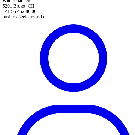
Wildischachen
5201 Brugg, CH
+41 56 462 80 00
business@elcoworld.ch