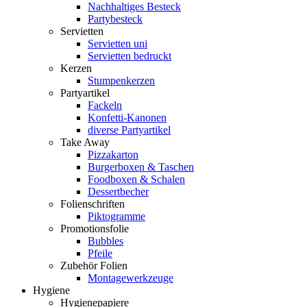
Nachhaltiges Besteck
Partybesteck
Servietten
Servietten uni
Servietten bedruckt
Kerzen
Stumpenkerzen
Partyartikel
Fackeln
Konfetti-Kanonen
diverse Partyartikel
Take Away
Pizzakarton
Burgerboxen & Taschen
Foodboxen & Schalen
Dessertbecher
Folienschriften
Piktogramme
Promotionsfolie
Bubbles
Pfeile
Zubehör Folien
Montagewerkzeuge
Hygiene
Hygienepapiere