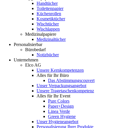
Handtücher
Toilettenpapier
Küchenrollen
Kosmetiktücher
Wischtücher
Wischlappen
Medizinalpapiere
Medizinaltücher
Personalisierbar
Bürobedarf
Notizbücher
Unternehmen
Elco AG
Unsere Kernkompetenzen
Alles für Ihr Büro
Das Abstimmungscouvert
Unser Verpackungsangebot
Unsere Tragetaschenkompetenz
Alles für Ihr Event
Pure Colors
Paper+Design
Linea Verde
Green Hygiene
Unser Hygieneangebot
Personalisierung Ihrer Produkte