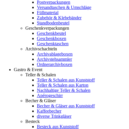
Postverpackungen
Versandtaschen & Umschläge
Füllmaterial
Zubehör & Klebebänder
Standbodenbeutel
Geschenkverpackungen
Geschenkbeutel
Geschenkboxen
Geschenktaschen
Archivschachteln
Archivablageboxen
Archivstehsammler
Ordnerarchivboxen
Gastro & Event
Teller & Schalen
Teller & Schalen aus Kunststoff
Teller & Schalen aus Karton
Nachhaltige Teller & Schalen
Apérogeschirr
Becher & Gläser
Becher & Gläser aus Kunststoff
Kaffeebecher
diverse Trinkgläser
Besteck
Besteck aus Kunststoff