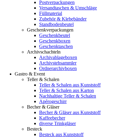
Postverpackungen
Versandtaschen & Umschläge
Füllmaterial
Zubehör & Klebebänder
Standbodenbeutel
Geschenkverpackungen
Geschenkbeutel
Geschenkboxen
Geschenktaschen
Archivschachteln
Archivablageboxen
Archivstehsammler
Ordnerarchivboxen
Gastro & Event
Teller & Schalen
Teller & Schalen aus Kunststoff
Teller & Schalen aus Karton
Nachhaltige Teller & Schalen
Apérogeschirr
Becher & Gläser
Becher & Gläser aus Kunststoff
Kaffeebecher
diverse Trinkgläser
Besteck
Besteck aus Kunststoff