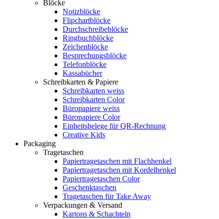
Blöcke
Notizblöcke
Flipchartblöcke
Durchschreibeblöcke
Ringbuchblöcke
Zeichenblöcke
Besprechungsblöcke
Telefonblöcke
Kassabücher
Schreibkarten & Papiere
Schreibkarten weiss
Schreibkarten Color
Büropapiere weiss
Büropapiere Color
Einheitsbelege für QR-Rechnung
Creative Kids
Packaging
Tragetaschen
Papiertragetaschen mit Flachhenkel
Papiertragetaschen mit Kordelhenkel
Papiertragetaschen Color
Geschenktaschen
Tragetaschen für Take Away
Verpackungen & Versand
Kartons & Schachteln