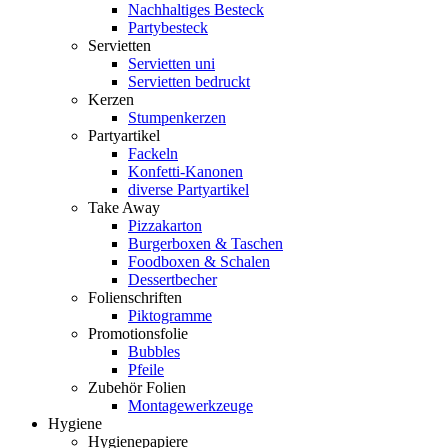
Nachhaltiges Besteck
Partybesteck
Servietten
Servietten uni
Servietten bedruckt
Kerzen
Stumpenkerzen
Partyartikel
Fackeln
Konfetti-Kanonen
diverse Partyartikel
Take Away
Pizzakarton
Burgerboxen & Taschen
Foodboxen & Schalen
Dessertbecher
Folienschriften
Piktogramme
Promotionsfolie
Bubbles
Pfeile
Zubehör Folien
Montagewerkzeuge
Hygiene
Hygienepapiere