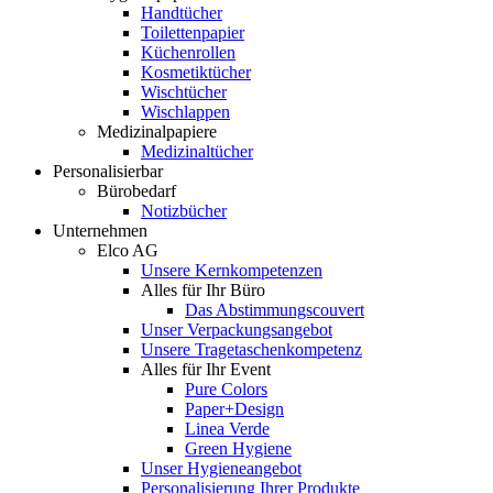
Handtücher
Toilettenpapier
Küchenrollen
Kosmetiktücher
Wischtücher
Wischlappen
Medizinalpapiere
Medizinaltücher
Personalisierbar
Bürobedarf
Notizbücher
Unternehmen
Elco AG
Unsere Kernkompetenzen
Alles für Ihr Büro
Das Abstimmungscouvert
Unser Verpackungsangebot
Unsere Tragetaschenkompetenz
Alles für Ihr Event
Pure Colors
Paper+Design
Linea Verde
Green Hygiene
Unser Hygieneangebot
Personalisierung Ihrer Produkte