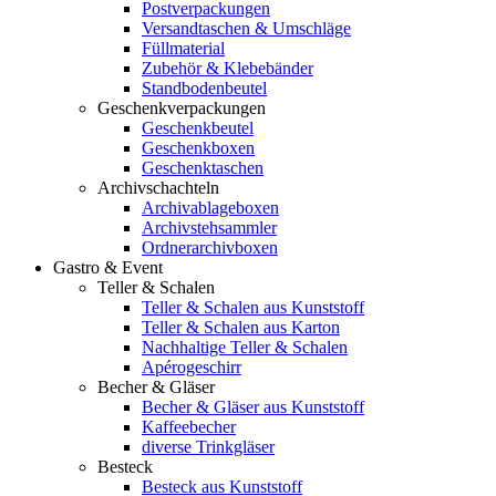
Postverpackungen
Versandtaschen & Umschläge
Füllmaterial
Zubehör & Klebebänder
Standbodenbeutel
Geschenkverpackungen
Geschenkbeutel
Geschenkboxen
Geschenktaschen
Archivschachteln
Archivablageboxen
Archivstehsammler
Ordnerarchivboxen
Gastro & Event
Teller & Schalen
Teller & Schalen aus Kunststoff
Teller & Schalen aus Karton
Nachhaltige Teller & Schalen
Apérogeschirr
Becher & Gläser
Becher & Gläser aus Kunststoff
Kaffeebecher
diverse Trinkgläser
Besteck
Besteck aus Kunststoff