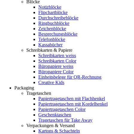
Blöcke
Notizblöcke
Flipchartblöcke
Durchschreibeblöcke
Ringbuchblöcke
Zeichenblöcke
Besprechungsblöcke
Telefonblöcke
Kassabücher
Schreibkarten & Papiere
Schreibkarten weiss
Schreibkarten Color
Büropapiere weiss
Büropapiere Color
Einheitsbelege für QR-Rechnung
Creative Kids
Packaging
Tragetaschen
Papiertragetaschen mit Flachhenkel
Papiertragetaschen mit Kordelhenkel
Papiertragetaschen Color
Geschenktaschen
Tragetaschen für Take Away
Verpackungen & Versand
Kartons & Schachteln