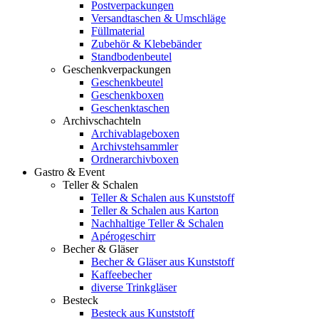
Postverpackungen
Versandtaschen & Umschläge
Füllmaterial
Zubehör & Klebebänder
Standbodenbeutel
Geschenkverpackungen
Geschenkbeutel
Geschenkboxen
Geschenktaschen
Archivschachteln
Archivablageboxen
Archivstehsammler
Ordnerarchivboxen
Gastro & Event
Teller & Schalen
Teller & Schalen aus Kunststoff
Teller & Schalen aus Karton
Nachhaltige Teller & Schalen
Apérogeschirr
Becher & Gläser
Becher & Gläser aus Kunststoff
Kaffeebecher
diverse Trinkgläser
Besteck
Besteck aus Kunststoff