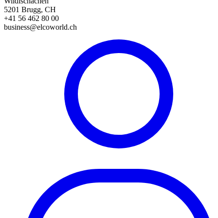
Wildischachen
5201 Brugg, CH
+41 56 462 80 00
business@elcoworld.ch