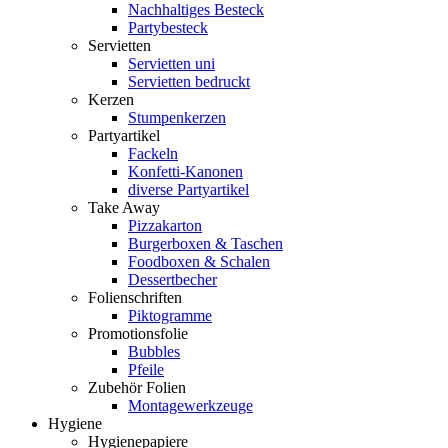
Nachhaltiges Besteck
Partybesteck
Servietten
Servietten uni
Servietten bedruckt
Kerzen
Stumpenkerzen
Partyartikel
Fackeln
Konfetti-Kanonen
diverse Partyartikel
Take Away
Pizzakarton
Burgerboxen & Taschen
Foodboxen & Schalen
Dessertbecher
Folienschriften
Piktogramme
Promotionsfolie
Bubbles
Pfeile
Zubehör Folien
Montagewerkzeuge
Hygiene
Hygienepapiere