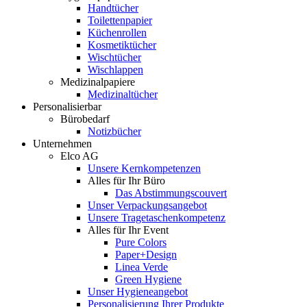
Handtücher
Toilettenpapier
Küchenrollen
Kosmetiktücher
Wischtücher
Wischlappen
Medizinalpapiere
Medizinaltücher
Personalisierbar
Bürobedarf
Notizbücher
Unternehmen
Elco AG
Unsere Kernkompetenzen
Alles für Ihr Büro
Das Abstimmungscouvert
Unser Verpackungsangebot
Unsere Tragetaschenkompetenz
Alles für Ihr Event
Pure Colors
Paper+Design
Linea Verde
Green Hygiene
Unser Hygieneangebot
Personalisierung Ihrer Produkte