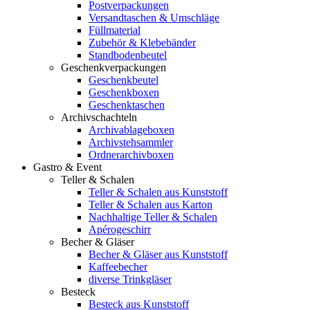
Postverpackungen
Versandtaschen & Umschläge
Füllmaterial
Zubehör & Klebebänder
Standbodenbeutel
Geschenkverpackungen
Geschenkbeutel
Geschenkboxen
Geschenktaschen
Archivschachteln
Archivablageboxen
Archivstehsammler
Ordnerarchivboxen
Gastro & Event
Teller & Schalen
Teller & Schalen aus Kunststoff
Teller & Schalen aus Karton
Nachhaltige Teller & Schalen
Apérogeschirr
Becher & Gläser
Becher & Gläser aus Kunststoff
Kaffeebecher
diverse Trinkgläser
Besteck
Besteck aus Kunststoff