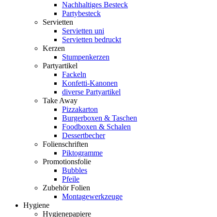
Nachhaltiges Besteck
Partybesteck
Servietten
Servietten uni
Servietten bedruckt
Kerzen
Stumpenkerzen
Partyartikel
Fackeln
Konfetti-Kanonen
diverse Partyartikel
Take Away
Pizzakarton
Burgerboxen & Taschen
Foodboxen & Schalen
Dessertbecher
Folienschriften
Piktogramme
Promotionsfolie
Bubbles
Pfeile
Zubehör Folien
Montagewerkzeuge
Hygiene
Hygienepapiere