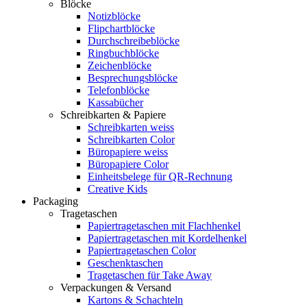
Blöcke
Notizblöcke
Flipchartblöcke
Durchschreibeblöcke
Ringbuchblöcke
Zeichenblöcke
Besprechungsblöcke
Telefonblöcke
Kassabücher
Schreibkarten & Papiere
Schreibkarten weiss
Schreibkarten Color
Büropapiere weiss
Büropapiere Color
Einheitsbelege für QR-Rechnung
Creative Kids
Packaging
Tragetaschen
Papiertragetaschen mit Flachhenkel
Papiertragetaschen mit Kordelhenkel
Papiertragetaschen Color
Geschenktaschen
Tragetaschen für Take Away
Verpackungen & Versand
Kartons & Schachteln