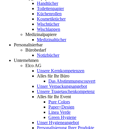
Handtücher
Toilettenpapier
Küchenrollen
Kosmetiktücher
Wischtücher
Wischlappen
Medizinalpapiere
Medizinaltücher
Personalisierbar
Bürobedarf
Notizbücher
Unternehmen
Elco AG
Unsere Kernkompetenzen
Alles für Ihr Büro
Das Abstimmungscouvert
Unser Verpackungsangebot
Unsere Tragetaschenkompetenz
Alles für Ihr Event
Pure Colors
Paper+Design
Linea Verde
Green Hygiene
Unser Hygieneangebot
Personalisierung Ihrer Produkte