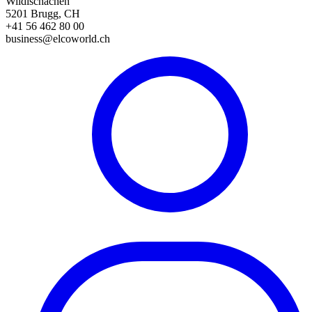
Wildischachen
5201 Brugg, CH
+41 56 462 80 00
business@elcoworld.ch