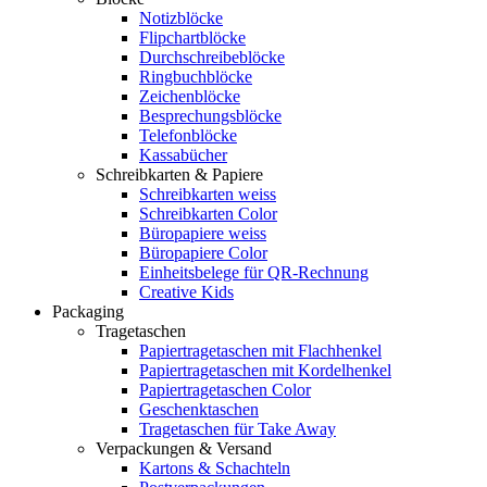
Notizblöcke
Flipchartblöcke
Durchschreibeblöcke
Ringbuchblöcke
Zeichenblöcke
Besprechungsblöcke
Telefonblöcke
Kassabücher
Schreibkarten & Papiere
Schreibkarten weiss
Schreibkarten Color
Büropapiere weiss
Büropapiere Color
Einheitsbelege für QR-Rechnung
Creative Kids
Packaging
Tragetaschen
Papiertragetaschen mit Flachhenkel
Papiertragetaschen mit Kordelhenkel
Papiertragetaschen Color
Geschenktaschen
Tragetaschen für Take Away
Verpackungen & Versand
Kartons & Schachteln