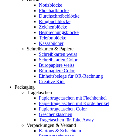
Notizblöcke
Flipchartblöcke
Durchschreibeblöcke
Ringbuchblöcke
Zeichenblöcke
Besprechungsblöcke
Telefonblöcke
Kassabücher
Schreibkarten & Papiere
Schreibkarten weiss
Schreibkarten Color
Büropapiere weiss
Büropapiere Color
Einheitsbelege für QR-Rechnung
Creative Kids
Packaging
Tragetaschen
Papiertragetaschen mit Flachhenkel
Papiertragetaschen mit Kordelhenkel
Papiertragetaschen Color
Geschenktaschen
Tragetaschen für Take Away
Verpackungen & Versand
Kartons & Schachteln