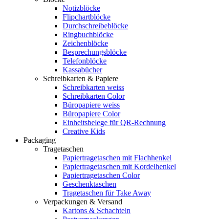
Notizblöcke
Flipchartblöcke
Durchschreibeblöcke
Ringbuchblöcke
Zeichenblöcke
Besprechungsblöcke
Telefonblöcke
Kassabücher
Schreibkarten & Papiere
Schreibkarten weiss
Schreibkarten Color
Büropapiere weiss
Büropapiere Color
Einheitsbelege für QR-Rechnung
Creative Kids
Packaging
Tragetaschen
Papiertragetaschen mit Flachhenkel
Papiertragetaschen mit Kordelhenkel
Papiertragetaschen Color
Geschenktaschen
Tragetaschen für Take Away
Verpackungen & Versand
Kartons & Schachteln