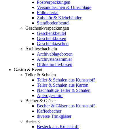
Postverpackungen
Versandtaschen & Umschläge
Füllmaterial
Zubehör & Klebebänder
Standbodenbeutel
Geschenkverpackungen
Geschenkbeutel
Geschenkboxen
Geschenktaschen
Archivschachteln
Archivablageboxen
Archivstehsammler
Ordnerarchivboxen
Gastro & Event
Teller & Schalen
Teller & Schalen aus Kunststoff
Teller & Schalen aus Karton
Nachhaltige Teller & Schalen
Apérogeschirr
Becher & Gläser
Becher & Gläser aus Kunststoff
Kaffeebecher
diverse Trinkgläser
Besteck
Besteck aus Kunststoff