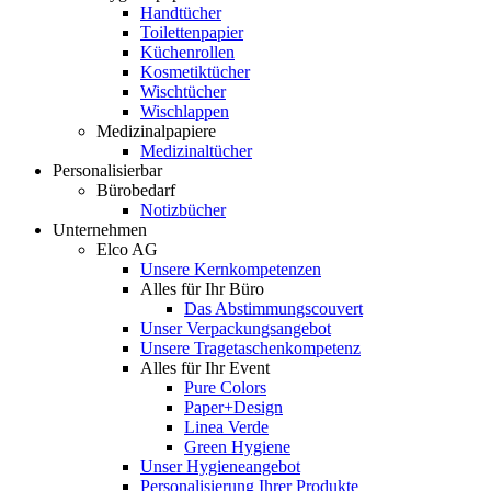
Handtücher
Toilettenpapier
Küchenrollen
Kosmetiktücher
Wischtücher
Wischlappen
Medizinalpapiere
Medizinaltücher
Personalisierbar
Bürobedarf
Notizbücher
Unternehmen
Elco AG
Unsere Kernkompetenzen
Alles für Ihr Büro
Das Abstimmungscouvert
Unser Verpackungsangebot
Unsere Tragetaschenkompetenz
Alles für Ihr Event
Pure Colors
Paper+Design
Linea Verde
Green Hygiene
Unser Hygieneangebot
Personalisierung Ihrer Produkte