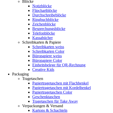
Blöcke
Notizblöcke
Flipchartblöcke
Durchschreibeblöcke
Ringbuchblöcke
Zeichenblöcke
Besprechungsblöcke
Telefonblöcke
Kassabücher
Schreibkarten & Papiere
Schreibkarten weiss
Schreibkarten Color
Büropapiere weiss
Büropapiere Color
Einheitsbelege für QR-Rechnung
Creative Kids
Packaging
Tragetaschen
Papiertragetaschen mit Flachhenkel
Papiertragetaschen mit Kordelhenkel
Papiertragetaschen Color
Geschenktaschen
Tragetaschen für Take Away
Verpackungen & Versand
Kartons & Schachteln