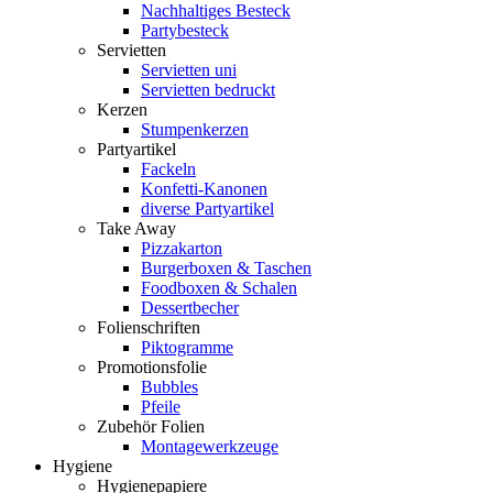
Nachhaltiges Besteck
Partybesteck
Servietten
Servietten uni
Servietten bedruckt
Kerzen
Stumpenkerzen
Partyartikel
Fackeln
Konfetti-Kanonen
diverse Partyartikel
Take Away
Pizzakarton
Burgerboxen & Taschen
Foodboxen & Schalen
Dessertbecher
Folienschriften
Piktogramme
Promotionsfolie
Bubbles
Pfeile
Zubehör Folien
Montagewerkzeuge
Hygiene
Hygienepapiere