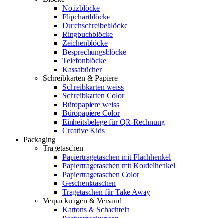
Notizblöcke
Flipchartblöcke
Durchschreibeblöcke
Ringbuchblöcke
Zeichenblöcke
Besprechungsblöcke
Telefonblöcke
Kassabücher
Schreibkarten & Papiere
Schreibkarten weiss
Schreibkarten Color
Büropapiere weiss
Büropapiere Color
Einheitsbelege für QR-Rechnung
Creative Kids
Packaging
Tragetaschen
Papiertragetaschen mit Flachhenkel
Papiertragetaschen mit Kordelhenkel
Papiertragetaschen Color
Geschenktaschen
Tragetaschen für Take Away
Verpackungen & Versand
Kartons & Schachteln