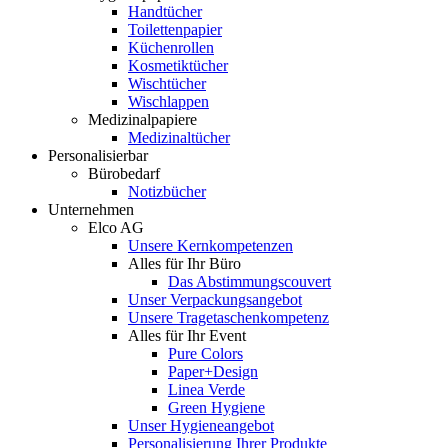
Handtücher
Toilettenpapier
Küchenrollen
Kosmetiktücher
Wischtücher
Wischlappen
Medizinalpapiere
Medizinaltücher
Personalisierbar
Bürobedarf
Notizbücher
Unternehmen
Elco AG
Unsere Kernkompetenzen
Alles für Ihr Büro
Das Abstimmungscouvert
Unser Verpackungsangebot
Unsere Tragetaschenkompetenz
Alles für Ihr Event
Pure Colors
Paper+Design
Linea Verde
Green Hygiene
Unser Hygieneangebot
Personalisierung Ihrer Produkte