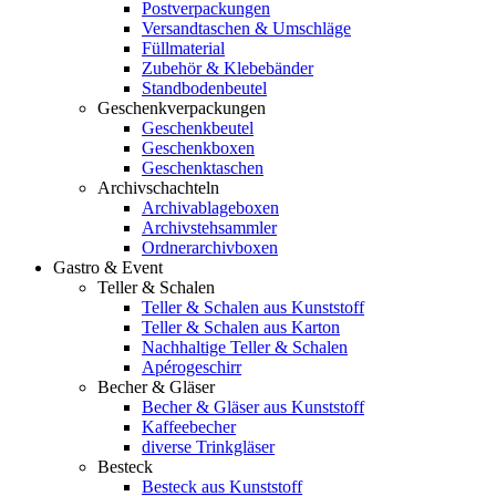
Postverpackungen
Versandtaschen & Umschläge
Füllmaterial
Zubehör & Klebebänder
Standbodenbeutel
Geschenkverpackungen
Geschenkbeutel
Geschenkboxen
Geschenktaschen
Archivschachteln
Archivablageboxen
Archivstehsammler
Ordnerarchivboxen
Gastro & Event
Teller & Schalen
Teller & Schalen aus Kunststoff
Teller & Schalen aus Karton
Nachhaltige Teller & Schalen
Apérogeschirr
Becher & Gläser
Becher & Gläser aus Kunststoff
Kaffeebecher
diverse Trinkgläser
Besteck
Besteck aus Kunststoff