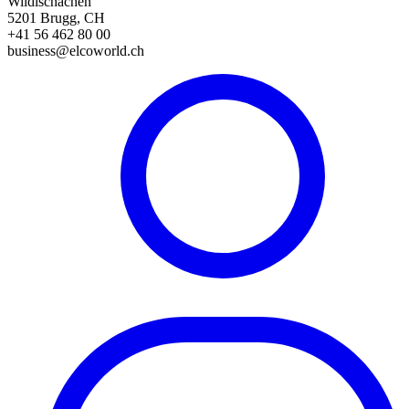
Wildischachen
5201 Brugg, CH
+41 56 462 80 00
business@elcoworld.ch