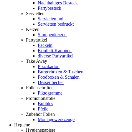
Nachhaltiges Besteck
Partybesteck
Servietten
Servietten uni
Servietten bedruckt
Kerzen
Stumpenkerzen
Partyartikel
Fackeln
Konfetti-Kanonen
diverse Partyartikel
Take Away
Pizzakarton
Burgerboxen & Taschen
Foodboxen & Schalen
Dessertbecher
Folienschriften
Piktogramme
Promotionsfolie
Bubbles
Pfeile
Zubehör Folien
Montagewerkzeuge
Hygiene
Hygienepapiere