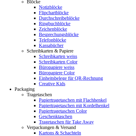
Blöcke
Notizblöcke
Flipchartblöcke
Durchschreibeblöcke
Ringbuchblöcke
Zeichenblöcke
Besprechungsblöcke
Telefonblöcke
Kassabücher
Schreibkarten & Papiere
Schreibkarten weiss
Schreibkarten Color
Büropapiere weiss
Büropapiere Color
Einheitsbelege für QR-Rechnung
Creative Kids
Packaging
Tragetaschen
Papiertragetaschen mit Flachhenkel
Papiertragetaschen mit Kordelhenkel
Papiertragetaschen Color
Geschenktaschen
Tragetaschen für Take Away
Verpackungen & Versand
Kartons & Schachteln