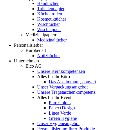
Handtücher
Toilettenpapier
Küchenrollen
Kosmetiktücher
Wischtücher
Wischlappen
Medizinalpapiere
Medizinaltücher
Personalisierbar
Bürobedarf
Notizbücher
Unternehmen
Elco AG
Unsere Kernkompetenzen
Alles für Ihr Büro
Das Abstimmungscouvert
Unser Verpackungsangebot
Unsere Tragetaschenkompetenz
Alles für Ihr Event
Pure Colors
Paper+Design
Linea Verde
Green Hygiene
Unser Hygieneangebot
Personalisierung Ihrer Produkte