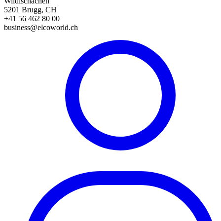
Wildischachen
5201 Brugg, CH
+41 56 462 80 00
business@elcoworld.ch