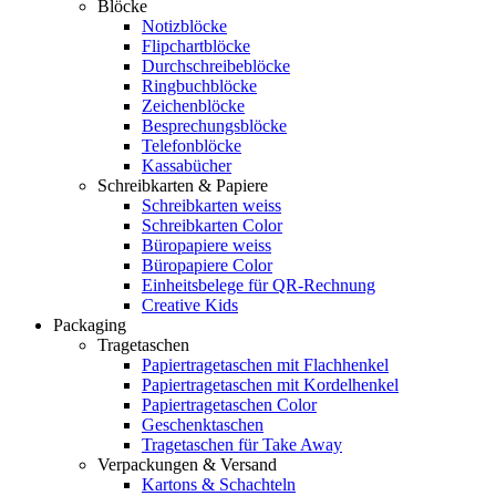
Blöcke
Notizblöcke
Flipchartblöcke
Durchschreibeblöcke
Ringbuchblöcke
Zeichenblöcke
Besprechungsblöcke
Telefonblöcke
Kassabücher
Schreibkarten & Papiere
Schreibkarten weiss
Schreibkarten Color
Büropapiere weiss
Büropapiere Color
Einheitsbelege für QR-Rechnung
Creative Kids
Packaging
Tragetaschen
Papiertragetaschen mit Flachhenkel
Papiertragetaschen mit Kordelhenkel
Papiertragetaschen Color
Geschenktaschen
Tragetaschen für Take Away
Verpackungen & Versand
Kartons & Schachteln