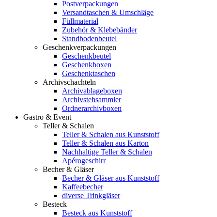
Postverpackungen
Versandtaschen & Umschläge
Füllmaterial
Zubehör & Klebebänder
Standbodenbeutel
Geschenkverpackungen
Geschenkbeutel
Geschenkboxen
Geschenktaschen
Archivschachteln
Archivablageboxen
Archivstehsammler
Ordnerarchivboxen
Gastro & Event
Teller & Schalen
Teller & Schalen aus Kunststoff
Teller & Schalen aus Karton
Nachhaltige Teller & Schalen
Apérogeschirr
Becher & Gläser
Becher & Gläser aus Kunststoff
Kaffeebecher
diverse Trinkgläser
Besteck
Besteck aus Kunststoff