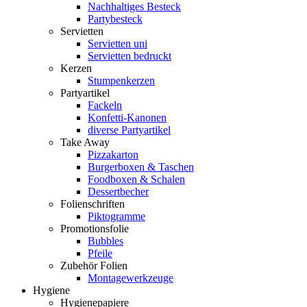
Nachhaltiges Besteck
Partybesteck
Servietten
Servietten uni
Servietten bedruckt
Kerzen
Stumpenkerzen
Partyartikel
Fackeln
Konfetti-Kanonen
diverse Partyartikel
Take Away
Pizzakarton
Burgerboxen & Taschen
Foodboxen & Schalen
Dessertbecher
Folienschriften
Piktogramme
Promotionsfolie
Bubbles
Pfeile
Zubehör Folien
Montagewerkzeuge
Hygiene
Hygienepapiere