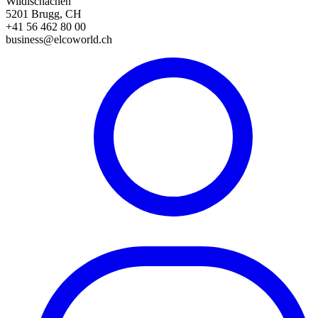
Wildischachen
5201 Brugg, CH
+41 56 462 80 00
business@elcoworld.ch