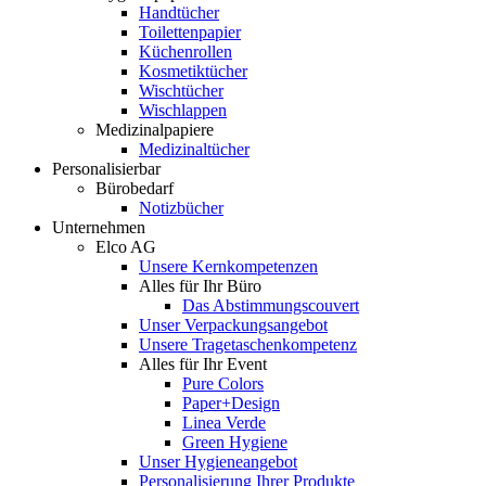
Handtücher
Toilettenpapier
Küchenrollen
Kosmetiktücher
Wischtücher
Wischlappen
Medizinalpapiere
Medizinaltücher
Personalisierbar
Bürobedarf
Notizbücher
Unternehmen
Elco AG
Unsere Kernkompetenzen
Alles für Ihr Büro
Das Abstimmungscouvert
Unser Verpackungsangebot
Unsere Tragetaschenkompetenz
Alles für Ihr Event
Pure Colors
Paper+Design
Linea Verde
Green Hygiene
Unser Hygieneangebot
Personalisierung Ihrer Produkte