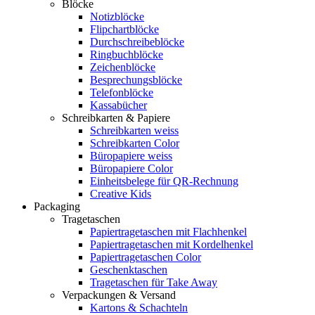
Blöcke
Notizblöcke
Flipchartblöcke
Durchschreibeblöcke
Ringbuchblöcke
Zeichenblöcke
Besprechungsblöcke
Telefonblöcke
Kassabücher
Schreibkarten & Papiere
Schreibkarten weiss
Schreibkarten Color
Büropapiere weiss
Büropapiere Color
Einheitsbelege für QR-Rechnung
Creative Kids
Packaging
Tragetaschen
Papiertragetaschen mit Flachhenkel
Papiertragetaschen mit Kordelhenkel
Papiertragetaschen Color
Geschenktaschen
Tragetaschen für Take Away
Verpackungen & Versand
Kartons & Schachteln