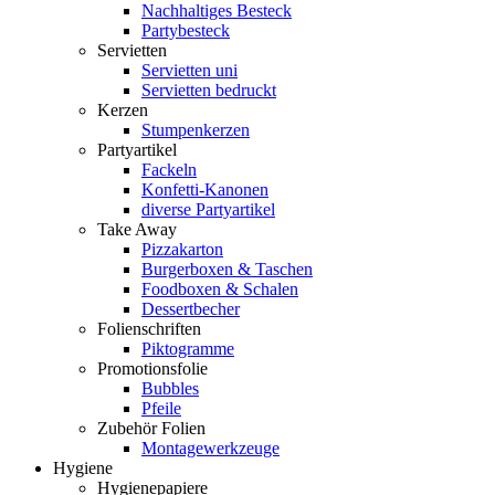
Nachhaltiges Besteck
Partybesteck
Servietten
Servietten uni
Servietten bedruckt
Kerzen
Stumpenkerzen
Partyartikel
Fackeln
Konfetti-Kanonen
diverse Partyartikel
Take Away
Pizzakarton
Burgerboxen & Taschen
Foodboxen & Schalen
Dessertbecher
Folienschriften
Piktogramme
Promotionsfolie
Bubbles
Pfeile
Zubehör Folien
Montagewerkzeuge
Hygiene
Hygienepapiere