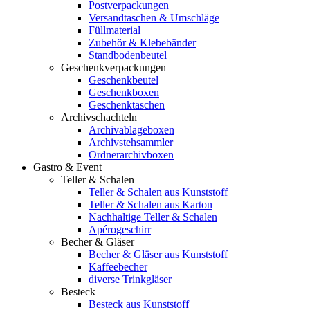
Postverpackungen
Versandtaschen & Umschläge
Füllmaterial
Zubehör & Klebebänder
Standbodenbeutel
Geschenkverpackungen
Geschenkbeutel
Geschenkboxen
Geschenktaschen
Archivschachteln
Archivablageboxen
Archivstehsammler
Ordnerarchivboxen
Gastro & Event
Teller & Schalen
Teller & Schalen aus Kunststoff
Teller & Schalen aus Karton
Nachhaltige Teller & Schalen
Apérogeschirr
Becher & Gläser
Becher & Gläser aus Kunststoff
Kaffeebecher
diverse Trinkgläser
Besteck
Besteck aus Kunststoff