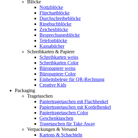
Blöcke
Notizblöcke
Flipchartblöcke
Durchschreibeblöcke
Ringbuchblöcke
Zeichenblöcke
Besprechungsblöcke
Telefonblöcke
Kassabücher
Schreibkarten & Papiere
Schreibkarten weiss
Schreibkarten Color
Büropapiere weiss
Büropapiere Color
Einheitsbelege für QR-Rechnung
Creative Kids
Packaging
Tragetaschen
Papiertragetaschen mit Flachhenkel
Papiertragetaschen mit Kordelhenkel
Papiertragetaschen Color
Geschenktaschen
Tragetaschen für Take Away
Verpackungen & Versand
Kartons & Schachteln