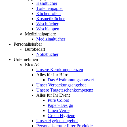
Handtücher
Toilettenpapier
Küchenrollen
Kosmetiktücher
Wischtücher
Wischlappen
Medizinalpapiere
Medizinaltücher
Personalisierbar
Bürobedarf
Notizbücher
Unternehmen
Elco AG
Unsere Kernkompetenzen
Alles für Ihr Büro
Das Abstimmungscouvert
Unser Verpackungsangebot
Unsere Tragetaschenkompetenz
Alles für Ihr Event
Pure Colors
Paper+Design
Linea Verde
Green Hygiene
Unser Hygieneangebot
Personalisierung Ihrer Produkte