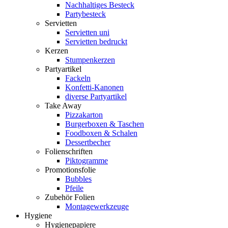
Nachhaltiges Besteck
Partybesteck
Servietten
Servietten uni
Servietten bedruckt
Kerzen
Stumpenkerzen
Partyartikel
Fackeln
Konfetti-Kanonen
diverse Partyartikel
Take Away
Pizzakarton
Burgerboxen & Taschen
Foodboxen & Schalen
Dessertbecher
Folienschriften
Piktogramme
Promotionsfolie
Bubbles
Pfeile
Zubehör Folien
Montagewerkzeuge
Hygiene
Hygienepapiere