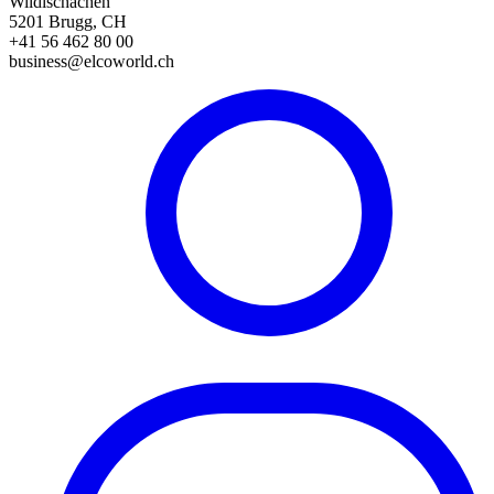
Wildischachen
5201 Brugg, CH
+41 56 462 80 00
business@elcoworld.ch