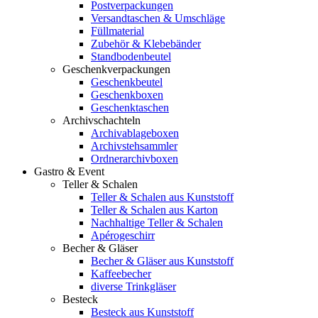
Postverpackungen
Versandtaschen & Umschläge
Füllmaterial
Zubehör & Klebebänder
Standbodenbeutel
Geschenkverpackungen
Geschenkbeutel
Geschenkboxen
Geschenktaschen
Archivschachteln
Archivablageboxen
Archivstehsammler
Ordnerarchivboxen
Gastro & Event
Teller & Schalen
Teller & Schalen aus Kunststoff
Teller & Schalen aus Karton
Nachhaltige Teller & Schalen
Apérogeschirr
Becher & Gläser
Becher & Gläser aus Kunststoff
Kaffeebecher
diverse Trinkgläser
Besteck
Besteck aus Kunststoff