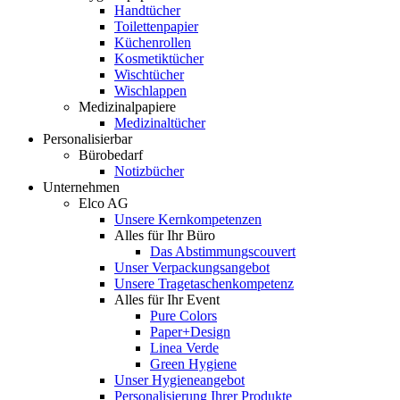
Handtücher
Toilettenpapier
Küchenrollen
Kosmetiktücher
Wischtücher
Wischlappen
Medizinalpapiere
Medizinaltücher
Personalisierbar
Bürobedarf
Notizbücher
Unternehmen
Elco AG
Unsere Kernkompetenzen
Alles für Ihr Büro
Das Abstimmungscouvert
Unser Verpackungsangebot
Unsere Tragetaschenkompetenz
Alles für Ihr Event
Pure Colors
Paper+Design
Linea Verde
Green Hygiene
Unser Hygieneangebot
Personalisierung Ihrer Produkte