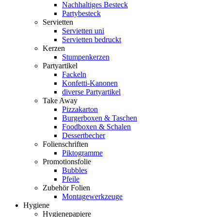
Nachhaltiges Besteck
Partybesteck
Servietten
Servietten uni
Servietten bedruckt
Kerzen
Stumpenkerzen
Partyartikel
Fackeln
Konfetti-Kanonen
diverse Partyartikel
Take Away
Pizzakarton
Burgerboxen & Taschen
Foodboxen & Schalen
Dessertbecher
Folienschriften
Piktogramme
Promotionsfolie
Bubbles
Pfeile
Zubehör Folien
Montagewerkzeuge
Hygiene
Hygienepapiere