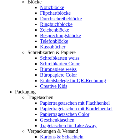
Blöcke
Notizblöcke
Flipchartblöcke
Durchschreibeblöcke
Ringbuchblöcke
Zeichenblöcke
Besprechungsblöcke
Telefonblöcke
Kassabücher
Schreibkarten & Papiere
Schreibkarten weiss
Schreibkarten Color
Büropapiere weiss
Büropapiere Color
Einheitsbelege für QR-Rechnung
Creative Kids
Packaging
Tragetaschen
Papiertragetaschen mit Flachhenkel
Papiertragetaschen mit Kordelhenkel
Papiertragetaschen Color
Geschenktaschen
Tragetaschen für Take Away
Verpackungen & Versand
Kartons & Schachteln