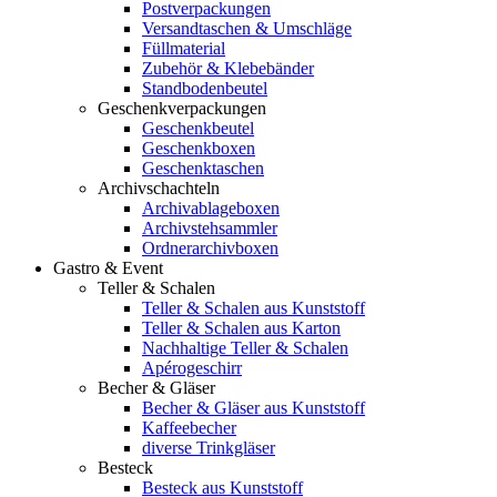
Postverpackungen
Versandtaschen & Umschläge
Füllmaterial
Zubehör & Klebebänder
Standbodenbeutel
Geschenkverpackungen
Geschenkbeutel
Geschenkboxen
Geschenktaschen
Archivschachteln
Archivablageboxen
Archivstehsammler
Ordnerarchivboxen
Gastro & Event
Teller & Schalen
Teller & Schalen aus Kunststoff
Teller & Schalen aus Karton
Nachhaltige Teller & Schalen
Apérogeschirr
Becher & Gläser
Becher & Gläser aus Kunststoff
Kaffeebecher
diverse Trinkgläser
Besteck
Besteck aus Kunststoff