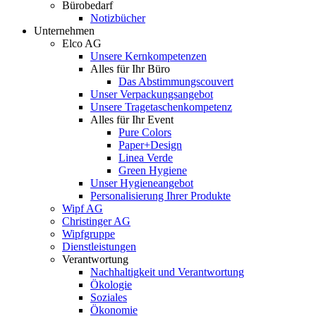
Bürobedarf
Notizbücher
Unternehmen
Elco AG
Unsere Kernkompetenzen
Alles für Ihr Büro
Das Abstimmungscouvert
Unser Verpackungsangebot
Unsere Tragetaschenkompetenz
Alles für Ihr Event
Pure Colors
Paper+Design
Linea Verde
Green Hygiene
Unser Hygieneangebot
Personalisierung Ihrer Produkte
Wipf AG
Christinger AG
Wipfgruppe
Dienstleistungen
Verantwortung
Nachhaltigkeit und Verantwortung
Ökologie
Soziales
Ökonomie