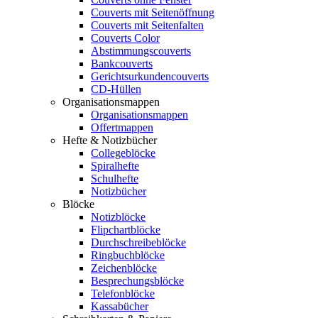
Couverts mit Seitenöffnung
Couverts mit Seitenfalten
Couverts Color
Abstimmungscouverts
Bankcouverts
Gerichtsurkundencouverts
CD-Hüllen
Organisationsmappen
Organisationsmappen
Offertmappen
Hefte & Notizbücher
Collegeblöcke
Spiralhefte
Schulhefte
Notizbücher
Blöcke
Notizblöcke
Flipchartblöcke
Durchschreibeblöcke
Ringbuchblöcke
Zeichenblöcke
Besprechungsblöcke
Telefonblöcke
Kassabücher