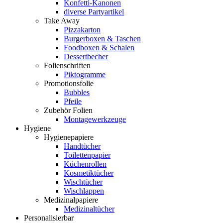
Konfetti-Kanonen
diverse Partyartikel
Take Away
Pizzakarton
Burgerboxen & Taschen
Foodboxen & Schalen
Dessertbecher
Folienschriften
Piktogramme
Promotionsfolie
Bubbles
Pfeile
Zubehör Folien
Montagewerkzeuge
Hygiene
Hygienepapiere
Handtücher
Toilettenpapier
Küchenrollen
Kosmetiktücher
Wischtücher
Wischlappen
Medizinalpapiere
Medizinaltücher
Personalisierbar