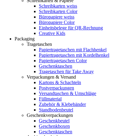
Schreibkarten & Papiere
Schreibkarten weiss
Schreibkarten Color
Büropapiere weiss
Büropapiere Color
Einheitsbelege für QR-Rechnung
Creative Kids
Packaging
Tragetaschen
Papiertragetaschen mit Flachhenkel
Papiertragetaschen mit Kordelhenkel
Papiertragetaschen Color
Geschenktaschen
Tragetaschen für Take Away
Verpackungen & Versand
Kartons & Schachteln
Postverpackungen
Versandtaschen & Umschläge
Füllmaterial
Zubehör & Klebebänder
Standbodenbeutel
Geschenkverpackungen
Geschenkbeutel
Geschenkboxen
Geschenktaschen