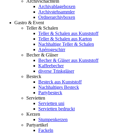
Archivschachteln
Archivablageboxen
Archivstehsammler
Ordnerarchivboxen
Gastro & Event
Teller & Schalen
Teller & Schalen aus Kunststoff
Teller & Schalen aus Karton
Nachhaltige Teller & Schalen
Apérogeschirr
Becher & Gläser
Becher & Gläser aus Kunststoff
Kaffeebecher
diverse Trinkgläser
Besteck
Besteck aus Kunststoff
Nachhaltiges Besteck
Partybesteck
Servietten
Servietten uni
Servietten bedruckt
Kerzen
Stumpenkerzen
Partyartikel
Fackeln