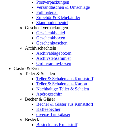
Postverpackungen
Versandtaschen & Umschläge
Füllmaterial
Zubehör & Klebebänder
Standbodenbeutel
Geschenkverpackungen
Geschenkbeutel
Geschenkboxen
Geschenktaschen
Archivschachteln
Archivablageboxen
Archivstehsammler
Ordnerarchivboxen
Gastro & Event
Teller & Schalen
Teller & Schalen aus Kunststoff
Teller & Schalen aus Karton
Nachhaltige Teller & Schalen
Apérogeschirr
Becher & Gläser
Becher & Gläser aus Kunststoff
Kaffeebecher
diverse Trinkgläser
Besteck
Besteck aus Kunststoff