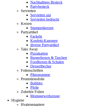
Nachhaltiges Besteck
Partybesteck
Servietten
Servietten uni
Servietten bedruckt
Kerzen
Stumpenkerzen
Partyartikel
Fackeln
Konfetti-Kanonen
diverse Partyartikel
Take Away
Pizzakarton
Burgerboxen & Taschen
Foodboxen & Schalen
Dessertbecher
Folienschriften
Piktogramme
Promotionsfolie
Bubbles
Pfeile
Zubehör Folien
Montagewerkzeuge
Hygiene
Hygienepapiere