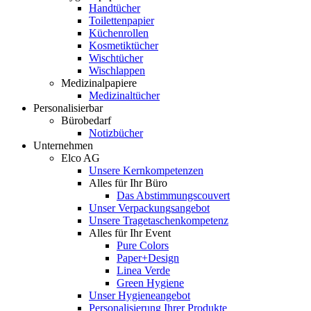
Handtücher
Toilettenpapier
Küchenrollen
Kosmetiktücher
Wischtücher
Wischlappen
Medizinalpapiere
Medizinaltücher
Personalisierbar
Bürobedarf
Notizbücher
Unternehmen
Elco AG
Unsere Kernkompetenzen
Alles für Ihr Büro
Das Abstimmungscouvert
Unser Verpackungsangebot
Unsere Tragetaschenkompetenz
Alles für Ihr Event
Pure Colors
Paper+Design
Linea Verde
Green Hygiene
Unser Hygieneangebot
Personalisierung Ihrer Produkte