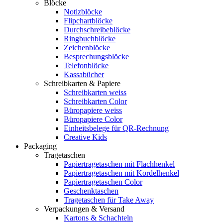
Blöcke
Notizblöcke
Flipchartblöcke
Durchschreibeblöcke
Ringbuchblöcke
Zeichenblöcke
Besprechungsblöcke
Telefonblöcke
Kassabücher
Schreibkarten & Papiere
Schreibkarten weiss
Schreibkarten Color
Büropapiere weiss
Büropapiere Color
Einheitsbelege für QR-Rechnung
Creative Kids
Packaging
Tragetaschen
Papiertragetaschen mit Flachhenkel
Papiertragetaschen mit Kordelhenkel
Papiertragetaschen Color
Geschenktaschen
Tragetaschen für Take Away
Verpackungen & Versand
Kartons & Schachteln