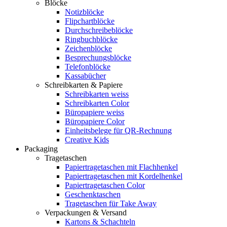
Blöcke
Notizblöcke
Flipchartblöcke
Durchschreibeblöcke
Ringbuchblöcke
Zeichenblöcke
Besprechungsblöcke
Telefonblöcke
Kassabücher
Schreibkarten & Papiere
Schreibkarten weiss
Schreibkarten Color
Büropapiere weiss
Büropapiere Color
Einheitsbelege für QR-Rechnung
Creative Kids
Packaging
Tragetaschen
Papiertragetaschen mit Flachhenkel
Papiertragetaschen mit Kordelhenkel
Papiertragetaschen Color
Geschenktaschen
Tragetaschen für Take Away
Verpackungen & Versand
Kartons & Schachteln