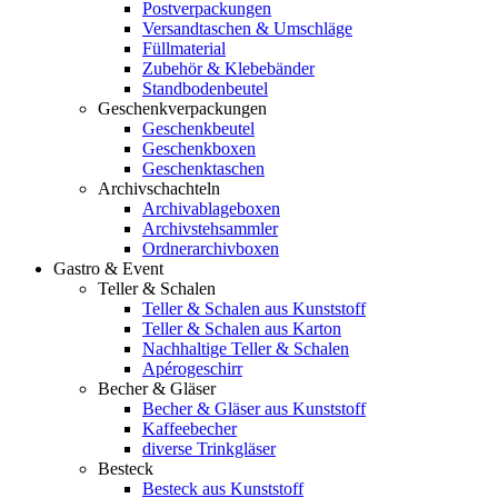
Postverpackungen
Versandtaschen & Umschläge
Füllmaterial
Zubehör & Klebebänder
Standbodenbeutel
Geschenkverpackungen
Geschenkbeutel
Geschenkboxen
Geschenktaschen
Archivschachteln
Archivablageboxen
Archivstehsammler
Ordnerarchivboxen
Gastro & Event
Teller & Schalen
Teller & Schalen aus Kunststoff
Teller & Schalen aus Karton
Nachhaltige Teller & Schalen
Apérogeschirr
Becher & Gläser
Becher & Gläser aus Kunststoff
Kaffeebecher
diverse Trinkgläser
Besteck
Besteck aus Kunststoff