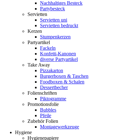
Nachhaltiges Besteck
Partybesteck
Servietten
Servietten uni
Servietten bedruckt
Kerzen
Stumpenkerzen
Partyartikel
Fackeln
Konfetti-Kanonen
diverse Partyartikel
Take Away
Pizzakarton
Burgerboxen & Taschen
Foodboxen & Schalen
Dessertbecher
Folienschriften
Piktogramme
Promotionsfolie
Bubbles
Pfeile
Zubehör Folien
Montagewerkzeuge
Hygiene
Hygienepapiere