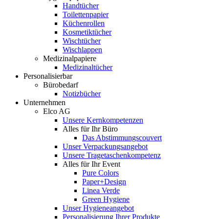
Handtücher
Toilettenpapier
Küchenrollen
Kosmetiktücher
Wischtücher
Wischlappen
Medizinalpapiere
Medizinaltücher
Personalisierbar
Bürobedarf
Notizbücher
Unternehmen
Elco AG
Unsere Kernkompetenzen
Alles für Ihr Büro
Das Abstimmungscouvert
Unser Verpackungsangebot
Unsere Tragetaschenkompetenz
Alles für Ihr Event
Pure Colors
Paper+Design
Linea Verde
Green Hygiene
Unser Hygieneangebot
Personalisierung Ihrer Produkte