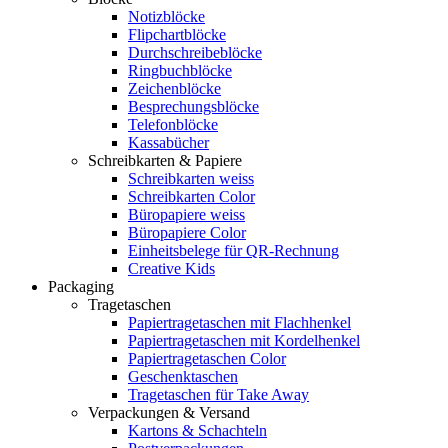
Notizblöcke
Flipchartblöcke
Durchschreibeblöcke
Ringbuchblöcke
Zeichenblöcke
Besprechungsblöcke
Telefonblöcke
Kassabücher
Schreibkarten & Papiere
Schreibkarten weiss
Schreibkarten Color
Büropapiere weiss
Büropapiere Color
Einheitsbelege für QR-Rechnung
Creative Kids
Packaging
Tragetaschen
Papiertragetaschen mit Flachhenkel
Papiertragetaschen mit Kordelhenkel
Papiertragetaschen Color
Geschenktaschen
Tragetaschen für Take Away
Verpackungen & Versand
Kartons & Schachteln