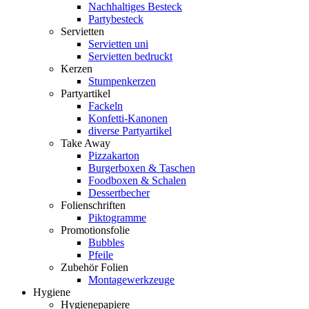
Nachhaltiges Besteck
Partybesteck
Servietten
Servietten uni
Servietten bedruckt
Kerzen
Stumpenkerzen
Partyartikel
Fackeln
Konfetti-Kanonen
diverse Partyartikel
Take Away
Pizzakarton
Burgerboxen & Taschen
Foodboxen & Schalen
Dessertbecher
Folienschriften
Piktogramme
Promotionsfolie
Bubbles
Pfeile
Zubehör Folien
Montagewerkzeuge
Hygiene
Hygienepapiere