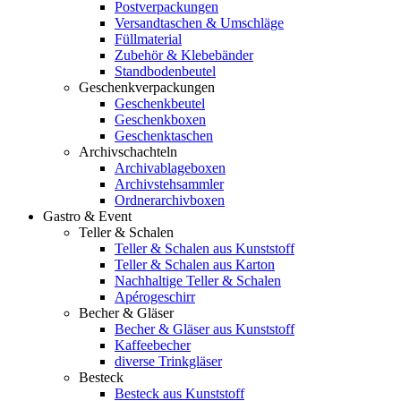
Postverpackungen
Versandtaschen & Umschläge
Füllmaterial
Zubehör & Klebebänder
Standbodenbeutel
Geschenkverpackungen
Geschenkbeutel
Geschenkboxen
Geschenktaschen
Archivschachteln
Archivablageboxen
Archivstehsammler
Ordnerarchivboxen
Gastro & Event
Teller & Schalen
Teller & Schalen aus Kunststoff
Teller & Schalen aus Karton
Nachhaltige Teller & Schalen
Apérogeschirr
Becher & Gläser
Becher & Gläser aus Kunststoff
Kaffeebecher
diverse Trinkgläser
Besteck
Besteck aus Kunststoff