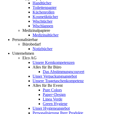
Handtücher
Toilettenpapier
Küchenrollen
Kosmetiktücher
Wischtücher
Wischlappen
Medizinalpapiere
Medizinaltücher
Personalisierbar
Bürobedarf
Notizbücher
Unternehmen
Elco AG
Unsere Kernkompetenzen
Alles für Ihr Büro
Das Abstimmungscouvert
Unser Verpackungsangebot
Unsere Tragetaschenkompetenz
Alles für Ihr Event
Pure Colors
Paper+Design
Linea Verde
Green Hygiene
Unser Hygieneangebot
Personalisierung Ihrer Produkte