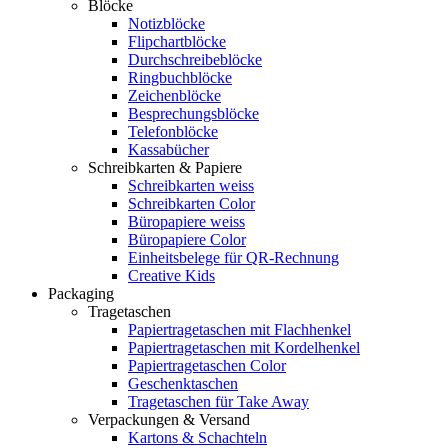
Blöcke
Notizblöcke
Flipchartblöcke
Durchschreibeblöcke
Ringbuchblöcke
Zeichenblöcke
Besprechungsblöcke
Telefonblöcke
Kassabücher
Schreibkarten & Papiere
Schreibkarten weiss
Schreibkarten Color
Büropapiere weiss
Büropapiere Color
Einheitsbelege für QR-Rechnung
Creative Kids
Packaging
Tragetaschen
Papiertragetaschen mit Flachhenkel
Papiertragetaschen mit Kordelhenkel
Papiertragetaschen Color
Geschenktaschen
Tragetaschen für Take Away
Verpackungen & Versand
Kartons & Schachteln