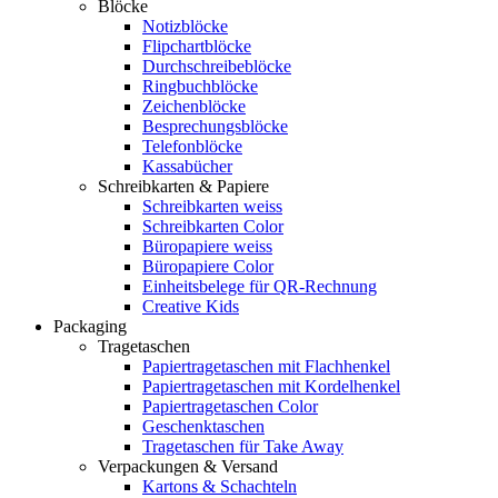
Blöcke
Notizblöcke
Flipchartblöcke
Durchschreibeblöcke
Ringbuchblöcke
Zeichenblöcke
Besprechungsblöcke
Telefonblöcke
Kassabücher
Schreibkarten & Papiere
Schreibkarten weiss
Schreibkarten Color
Büropapiere weiss
Büropapiere Color
Einheitsbelege für QR-Rechnung
Creative Kids
Packaging
Tragetaschen
Papiertragetaschen mit Flachhenkel
Papiertragetaschen mit Kordelhenkel
Papiertragetaschen Color
Geschenktaschen
Tragetaschen für Take Away
Verpackungen & Versand
Kartons & Schachteln