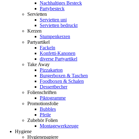
Nachhaltiges Besteck
Partybesteck
Servietten
Servietten uni
Servietten bedruckt
Kerzen
Stumpenkerzen
Partyartikel
Fackeln
Konfetti-Kanonen
diverse Partyartikel
Take Away
Pizzakarton
Burgerboxen & Taschen
Foodboxen & Schalen
Dessertbecher
Folienschriften
Piktogramme
Promotionsfolie
Bubbles
Pfeile
Zubehör Folien
Montagewerkzeuge
Hygiene
Hygienepapiere