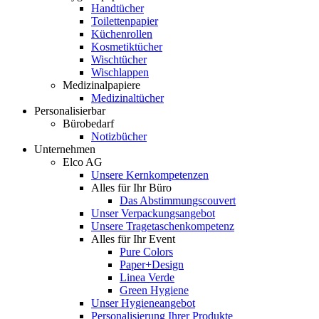
Handtücher
Toilettenpapier
Küchenrollen
Kosmetiktücher
Wischtücher
Wischlappen
Medizinalpapiere
Medizinaltücher
Personalisierbar
Bürobedarf
Notizbücher
Unternehmen
Elco AG
Unsere Kernkompetenzen
Alles für Ihr Büro
Das Abstimmungscouvert
Unser Verpackungsangebot
Unsere Tragetaschenkompetenz
Alles für Ihr Event
Pure Colors
Paper+Design
Linea Verde
Green Hygiene
Unser Hygieneangebot
Personalisierung Ihrer Produkte