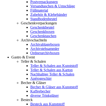
Postverpackungen
Versandtaschen & Umschläge
Füllmaterial
Zubehör & Klebebänder
Standbodenbeutel
Geschenkverpackungen
Geschenkbeutel
Geschenkboxen
Geschenktaschen
Archivschachteln
Archivablageboxen
Archivstehsammler
Ordnerarchivboxen
Gastro & Event
Teller & Schalen
Teller & Schalen aus Kunststoff
Teller & Schalen aus Karton
Nachhaltige Teller & Schalen
Apérogeschirr
Becher & Gläser
Becher & Gläser aus Kunststoff
Kaffeebecher
diverse Trinkgläser
Besteck
Besteck aus Kunststoff