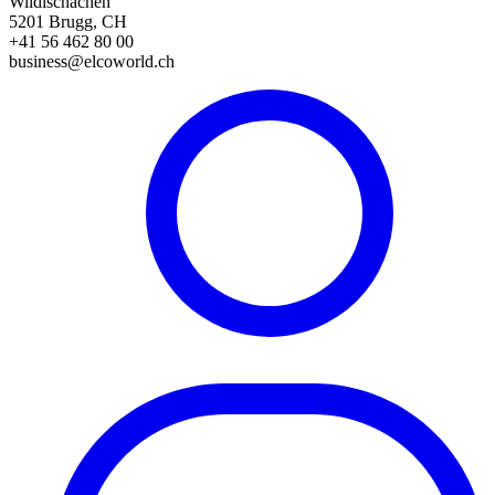
Wildischachen
5201 Brugg, CH
+41 56 462 80 00
business@elcoworld.ch