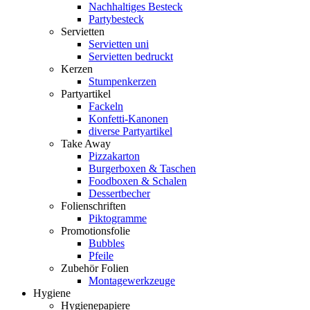
Nachhaltiges Besteck
Partybesteck
Servietten
Servietten uni
Servietten bedruckt
Kerzen
Stumpenkerzen
Partyartikel
Fackeln
Konfetti-Kanonen
diverse Partyartikel
Take Away
Pizzakarton
Burgerboxen & Taschen
Foodboxen & Schalen
Dessertbecher
Folienschriften
Piktogramme
Promotionsfolie
Bubbles
Pfeile
Zubehör Folien
Montagewerkzeuge
Hygiene
Hygienepapiere