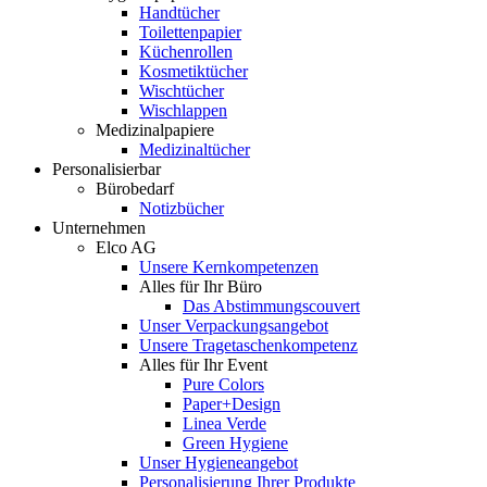
Handtücher
Toilettenpapier
Küchenrollen
Kosmetiktücher
Wischtücher
Wischlappen
Medizinalpapiere
Medizinaltücher
Personalisierbar
Bürobedarf
Notizbücher
Unternehmen
Elco AG
Unsere Kernkompetenzen
Alles für Ihr Büro
Das Abstimmungscouvert
Unser Verpackungsangebot
Unsere Tragetaschenkompetenz
Alles für Ihr Event
Pure Colors
Paper+Design
Linea Verde
Green Hygiene
Unser Hygieneangebot
Personalisierung Ihrer Produkte