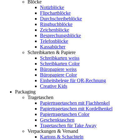
Blöcke
Notizblöcke
Flipchartblöcke
Durchschreibeblöcke
Ringbuchblöcke
Zeichenblöcke
Besprechungsblöcke
Telefonblöcke
Kassabücher
Schreibkarten & Papiere
Schreibkarten weiss
Schreibkarten Color
Büropapiere weiss
Büropapiere Color
Einheitsbelege für QR-Rechnung
Creative Kids
Packaging
Tragetaschen
Papiertragetaschen mit Flachhenkel
Papiertragetaschen mit Kordelhenkel
Papiertragetaschen Color
Geschenktaschen
Tragetaschen für Take Away
Verpackungen & Versand
Kartons & Schachteln