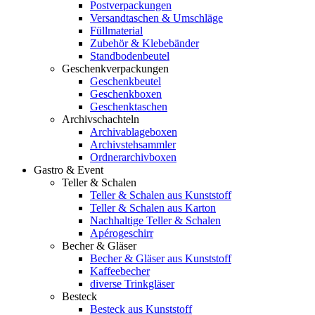
Postverpackungen
Versandtaschen & Umschläge
Füllmaterial
Zubehör & Klebebänder
Standbodenbeutel
Geschenkverpackungen
Geschenkbeutel
Geschenkboxen
Geschenktaschen
Archivschachteln
Archivablageboxen
Archivstehsammler
Ordnerarchivboxen
Gastro & Event
Teller & Schalen
Teller & Schalen aus Kunststoff
Teller & Schalen aus Karton
Nachhaltige Teller & Schalen
Apérogeschirr
Becher & Gläser
Becher & Gläser aus Kunststoff
Kaffeebecher
diverse Trinkgläser
Besteck
Besteck aus Kunststoff