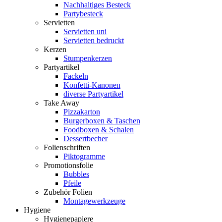
Nachhaltiges Besteck
Partybesteck
Servietten
Servietten uni
Servietten bedruckt
Kerzen
Stumpenkerzen
Partyartikel
Fackeln
Konfetti-Kanonen
diverse Partyartikel
Take Away
Pizzakarton
Burgerboxen & Taschen
Foodboxen & Schalen
Dessertbecher
Folienschriften
Piktogramme
Promotionsfolie
Bubbles
Pfeile
Zubehör Folien
Montagewerkzeuge
Hygiene
Hygienepapiere