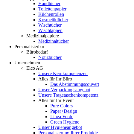
Handtücher
Toilettenpapier
Küchenrollen
Kosmetiktücher
Wischtücher
Wischlappen
Medizinalpapiere
Medizinaltücher
Personalisierbar
Bürobedarf
Notizbücher
Unternehmen
Elco AG
Unsere Kernkompetenzen
Alles für Ihr Büro
Das Abstimmungscouvert
Unser Verpackungsangebot
Unsere Tragetaschenkompetenz
Alles für Ihr Event
Pure Colors
Paper+Design
Linea Verde
Green Hygiene
Unser Hygieneangebot
Personalisierung Ihrer Produkte