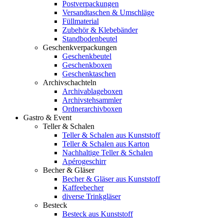
Postverpackungen
Versandtaschen & Umschläge
Füllmaterial
Zubehör & Klebebänder
Standbodenbeutel
Geschenkverpackungen
Geschenkbeutel
Geschenkboxen
Geschenktaschen
Archivschachteln
Archivablageboxen
Archivstehsammler
Ordnerarchivboxen
Gastro & Event
Teller & Schalen
Teller & Schalen aus Kunststoff
Teller & Schalen aus Karton
Nachhaltige Teller & Schalen
Apérogeschirr
Becher & Gläser
Becher & Gläser aus Kunststoff
Kaffeebecher
diverse Trinkgläser
Besteck
Besteck aus Kunststoff