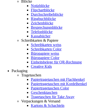
Blöcke
Notizblöcke
Flipchartblöcke
Durchschreibeblöcke
Ringbuchblöcke
Zeichenblöcke
Besprechungsblöcke
Telefonblöcke
Kassabücher
Schreibkarten & Papiere
Schreibkarten weiss
Schreibkarten Color
Büropapiere weiss
Büropapiere Color
Einheitsbelege für QR-Rechnung
Creative Kids
Packaging
Tragetaschen
Papiertragetaschen mit Flachhenkel
Papiertragetaschen mit Kordelhenkel
Papiertragetaschen Color
Geschenktaschen
Tragetaschen für Take Away
Verpackungen & Versand
Kartons & Schachteln