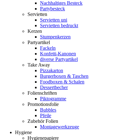
Nachhaltiges Besteck
Partybesteck
Servietten
Servietten uni
Servietten bedruckt
Kerzen
Stumpenkerzen
Partyartikel
Fackeln
Konfetti-Kanonen
diverse Partyartikel
Take Away
Pizzakarton
Burgerboxen & Taschen
Foodboxen & Schalen
Dessertbecher
Folienschriften
Piktogramme
Promotionsfolie
Bubbles
Pfeile
Zubehör Folien
Montagewerkzeuge
Hygiene
Hygienepapiere