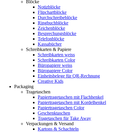
Blöcke
Notizblöcke
Flipchartblöcke
Durchschreibeblöcke
Ringbuchblöcke
Zeichenblöcke
Besprechungsblöcke
Telefonblöcke
Kassabücher
Schreibkarten & Papiere
Schreibkarten weiss
Schreibkarten Color
Büropapiere weiss
Büropapiere Color
Einheitsbelege für QR-Rechnung
Creative Kids
Packaging
Tragetaschen
Papiertragetaschen mit Flachhenkel
Papiertragetaschen mit Kordelhenkel
Papiertragetaschen Color
Geschenktaschen
Tragetaschen für Take Away
Verpackungen & Versand
Kartons & Schachteln