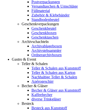
Postverpackungen
Versandtaschen & Umschläge
Füllmaterial
Zubehör & Klebebänder
Standbodenbeutel
Geschenkverpackungen
Geschenkbeutel
Geschenkboxen
Geschenktaschen
Archivschachteln
Archivablageboxen
Archivstehsammler
Ordnerarchivboxen
Gastro & Event
Teller & Schalen
Teller & Schalen aus Kunststoff
Teller & Schalen aus Karton
Nachhaltige Teller & Schalen
Apérogeschirr
Becher & Gläser
Becher & Gläser aus Kunststoff
Kaffeebecher
diverse Trinkgläser
Besteck
Besteck aus Kunststoff