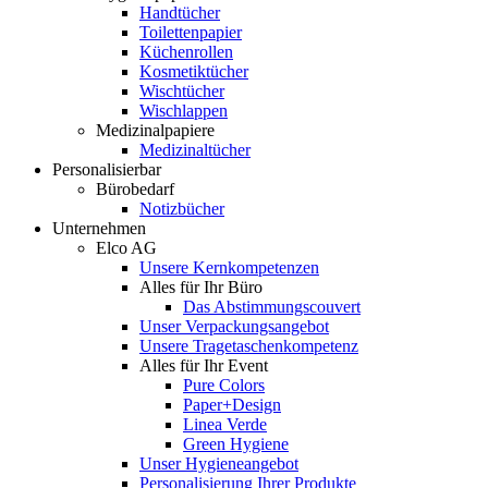
Handtücher
Toilettenpapier
Küchenrollen
Kosmetiktücher
Wischtücher
Wischlappen
Medizinalpapiere
Medizinaltücher
Personalisierbar
Bürobedarf
Notizbücher
Unternehmen
Elco AG
Unsere Kernkompetenzen
Alles für Ihr Büro
Das Abstimmungscouvert
Unser Verpackungsangebot
Unsere Tragetaschenkompetenz
Alles für Ihr Event
Pure Colors
Paper+Design
Linea Verde
Green Hygiene
Unser Hygieneangebot
Personalisierung Ihrer Produkte