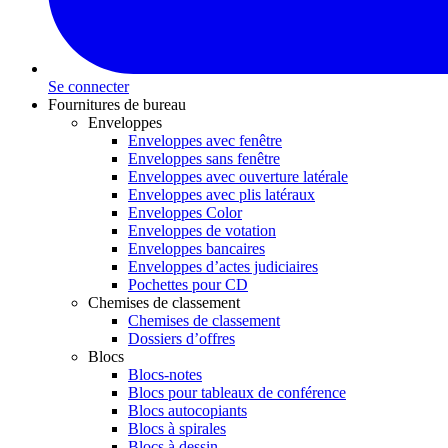
Se connecter
Fournitures de bureau
Enveloppes
Enveloppes avec fenêtre
Enveloppes sans fenêtre
Enveloppes avec ouverture latérale
Enveloppes avec plis latéraux
Enveloppes Color
Enveloppes de votation
Enveloppes bancaires
Enveloppes d’actes judiciaires
Pochettes pour CD
Chemises de classement
Chemises de classement
Dossiers d’offres
Blocs
Blocs-notes
Blocs pour tableaux de conférence
Blocs autocopiants
Blocs à spirales
Blocs à dessin